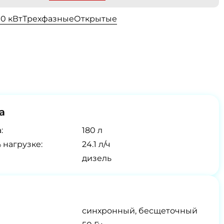
00 кВт
Трехфазные
Открытые
а
:
180 л
 нагрузке:
24.1 л/ч
дизель
синхронный, бесщеточный