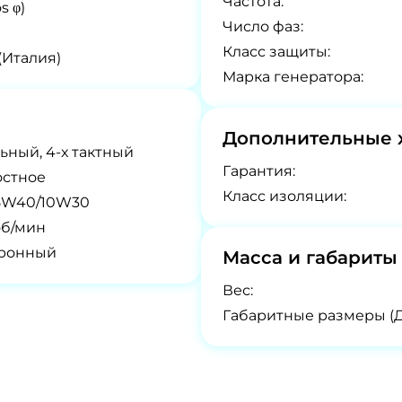
Частота:
s φ)
Число фаз:
Класс защиты:
 (Италия)
Марка генератора:
Дополнительные 
ьный, 4-х тактный
Гарантия:
остное
Класс изоляции:
5W40/10W30
об/мин
тронный
Масса и габариты
Вес:
Габаритные размеры (