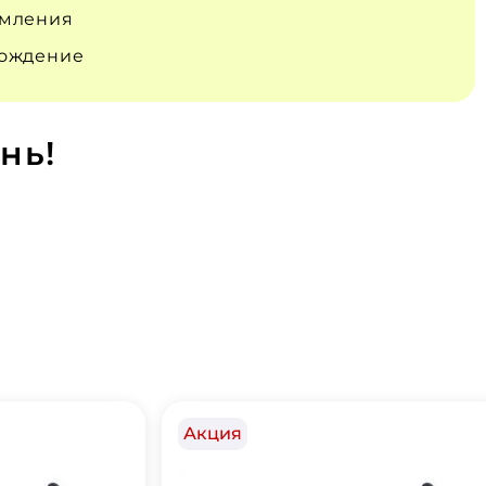
емления
вождение
нь!
Акция