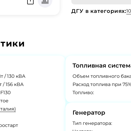
ДГУ в категориях:
1
стики
Топливная систем
т / 130 кВА
Объем топливного бака
т / 156 кВА
Расход топлива при 75%
F130
Топливо:
тое
Италия)
Генератор
Tип генератора:
ростарт