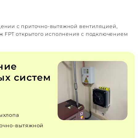
щении с приточно‑вытяжной вентиляцией,
ж FPT открытого исполнения с подключением
ние
х систем
ыхлопа
очно‑вытяжной