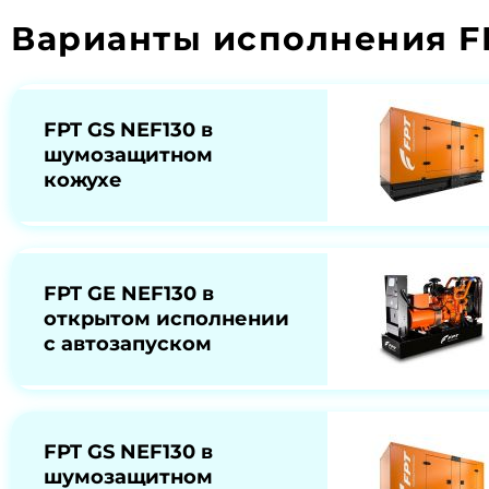
Варианты исполнения F
FPT GS NEF130 в
шумозащитном
кожухе
FPT GE NEF130 в
открытом исполнении
с автозапуском
FPT GS NEF130 в
шумозащитном