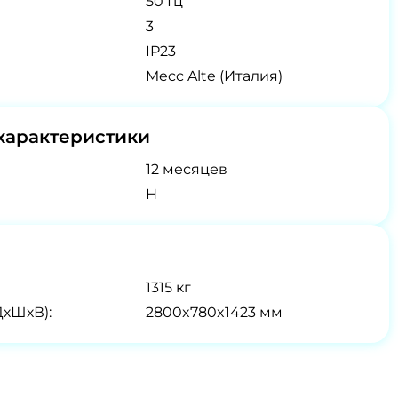
50 Гц
3
IP23
Mecc Alte (Италия)
характеристики
12 месяцев
H
1315 кг
ДхШхВ):
2800x780x1423 мм