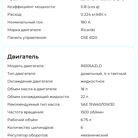
Коэффициент мощности:
0.8 (cos φ)
Расход:
0.224 кг/кВт.ч
Номинальный ток:
180 А
Марка двигателя:
Ricardo
Панель управления:
DSE 6120
Двигатель
Модель двигателя:
R6105AZLD
Тип двигателя:
дизельный, 4-х тактный
Охлаждение двигателя:
жидкостное
Объем масла в двигателе:
18 л
Объем охлаждающей жидкости:
22 л
Рекомендуемый тип масла:
SAE 15W40/10W30
Частота вращения:
1500 об/мин
Рабочий объём:
6.75 л
Количество цилиндров:
6
Регулятор оборотов:
механический