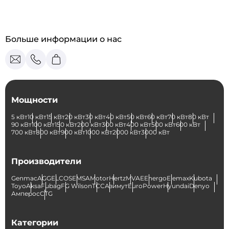
Больше информации о нас
Мощности
5 кВт
10 кВт
15 кВт
20 кВт
30 кВт
40 кВт
50 кВт
60 кВт
70 кВт
80 кВт
90 кВт
100 кВт
150 кВт
200 кВт
300 кВт
400 кВт
500 кВт
600 кВт
700 кВт
800 кВт
900 кВт
1000 кВт
2000 кВт
3000 кВт
Производители
Genmac
AGG
ELCOS
EMSA
Motor
Hertz
MVAE
Energo
Elemax
Kubota
Toyo
Aksa
Fubag
FG Wilson
ТСС
Азимут
EuroPower
Hyundai
Denyo
Амперос
CTG
Категории