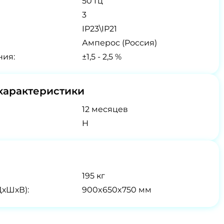
50 Гц
3
IP23\IP21
Амперос (Россия)
ния:
±1,5 - 2,5 %
характеристики
12 месяцев
H
195 кг
ДхШхВ):
900x650x750 мм