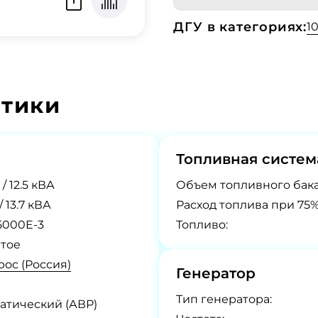
ДГУ в категориях:
1
стики
Топливная систем
 / 12.5 кВА
Объем топливного бака
/ 13.7 кВА
Расход топлива при 75%
5000E-3
Топливо:
тое
ос (Россия)
Генератор
Tип генератора:
атический (АВР)