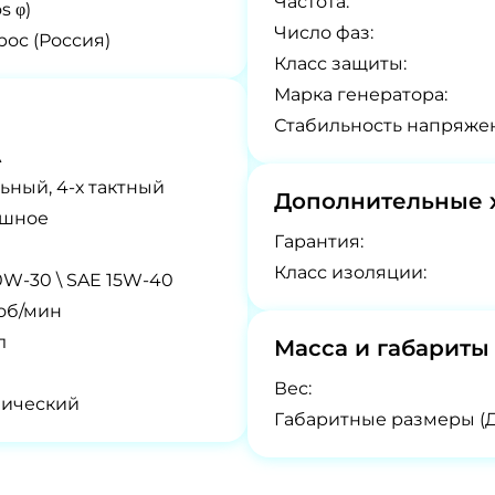
Частота:
s φ)
Число фаз:
ос (Россия)
Класс защиты:
Марка генератора:
Стабильность напряже
A
ьный, 4-х тактный
Дополнительные 
ушное
Гарантия:
Класс изоляции:
0W-30 \ SAE 15W-40
об/мин
л
Масса и габариты
Вес:
нический
Габаритные размеры (