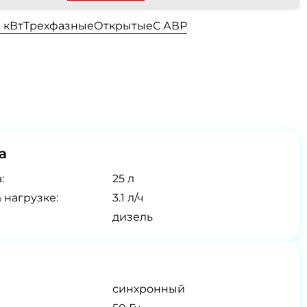
0 кВт
Трехфазные
Открытые
С АВР
а
:
25 л
 нагрузке:
3.1 л/ч
дизель
синхронный