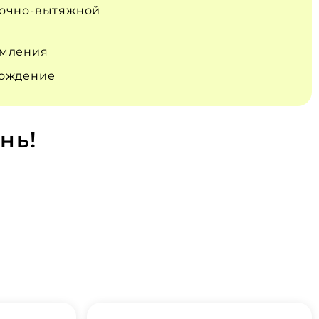
очно‑вытяжной
емления
вождение
нь!