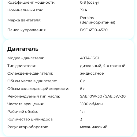
Коэффициент мощности:
0.8 (cos φ)
Номинальный ток:
19 А
Perkins
Марка двигателя:
(Великобритания)
Панель управления:
DSE 4510-4520
Двигатель
Модель двигателя:
403A-15G1
Тип двигателя:
дизельный, 4-х тактный
Охлаждение двигателя:
жидкостное
Объем масла в двигателе:
6 л
Объем охлаждающей жидкости:
6 л
Рекомендуемый тип масла:
SAE 10W-30 / SAE 5W-30
Частота вращения:
1500 об/мин
Рабочий объём:
1 л
Количество цилиндров:
3
Регулятор оборотов:
механический