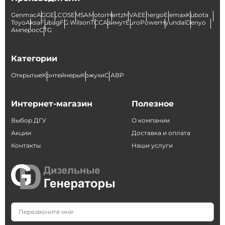
Genmac
AGG
ELCOS
EMSA
Motor
Hertz
MVAE
Energo
Elemax
Kubota
Toyo
Aksa
Fubag
FG Wilson
ТСС
Азимут
EuroPower
Hyundai
Denyo
Амперос
CTG
Категории
Открытые
Контейнеры
Кожухи
С АВР
Интернет-магазин
Полезное
Выбор ДГУ
О компании
Акции
Доставка и оплата
Контакты
Наши услуги