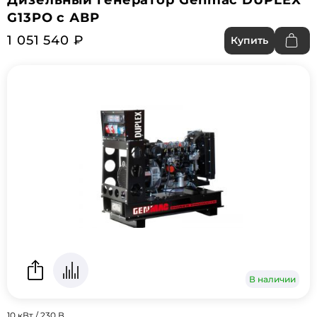
Дизельный генератор Genmac DUPLEX
G13PO с АВР
1 051 540 ₽
Купить
В наличии
10 кВт / 230 В