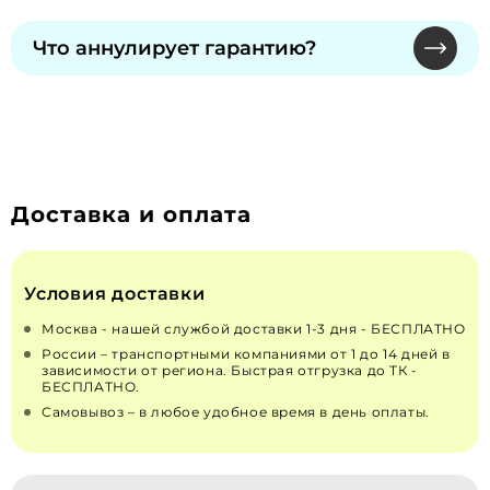
Обмен и возврат надлежащего качества
сохраняется при официальном ТО.
невозможны по законодательству РФ "О
Что аннулирует гарантию?
ЗАЩИТЕ ПРАВ ПОТРЕБИТЕЛЕЙ" от 07.02.1992 N
2300-1 (действующая редакция от 13.07.2015). Для
Самостоятельное вскрытие пломб, изменения
неисправных — решение принимает
в конструкции или топливной системе.
производитель через сервисы.
Рекомендуем только сертифицированных
специалистов для монтажа и ремонта.
Доставка и оплата
Условия доставки
Москва - нашей службой доставки 1-3 дня - БЕСПЛАТНО
России – транспортными компаниями от 1 до 14 дней в
зависимости от региона. Быстрая отгрузка до ТК -
БЕСПЛАТНО.
Самовывоз – в любое удобное время в день оплаты.