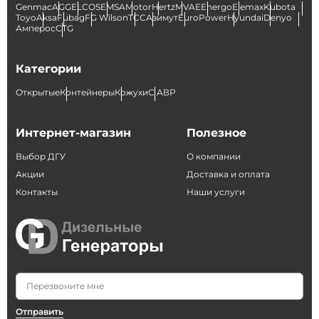
Genmac
AGG
ELCOS
EMSA
Motor
Hertz
MVAE
Energo
Elemax
Kubota
Toyo
Aksa
Fubag
FG Wilson
ТСС
Азимут
EuroPower
Hyundai
Denyo
Амперос
CTG
Категории
Открытые
Контейнеры
Кожухи
С АВР
Интернет-магазин
Полезное
Выбор ДГУ
О компании
Акции
Доставка и оплата
Контакты
Наши услуги
Отправить