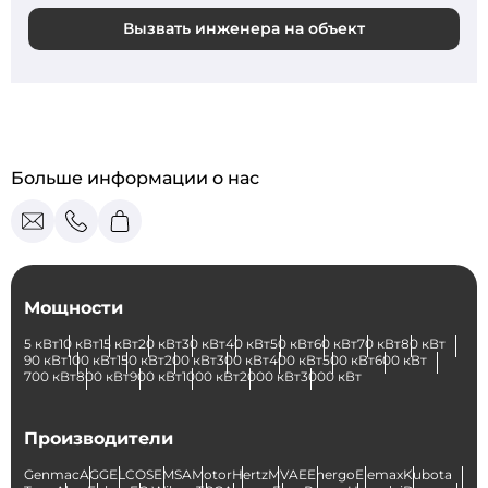
Вызвать инженера на объект
Больше информации о нас
Мощности
5 кВт
10 кВт
15 кВт
20 кВт
30 кВт
40 кВт
50 кВт
60 кВт
70 кВт
80 кВт
90 кВт
100 кВт
150 кВт
200 кВт
300 кВт
400 кВт
500 кВт
600 кВт
700 кВт
800 кВт
900 кВт
1000 кВт
2000 кВт
3000 кВт
Производители
Genmac
AGG
ELCOS
EMSA
Motor
Hertz
MVAE
Energo
Elemax
Kubota