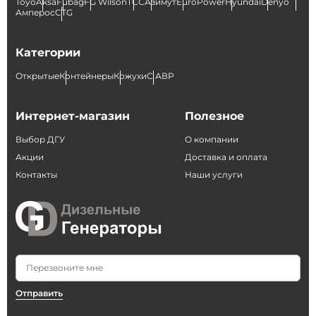
Toyo
Aksa
Fubag
FG Wilson
ТСС
Азимут
EuroPower
Hyundai
Denyo
Амперос
CTG
Категории
Открытые
Контейнеры
Кожухи
С АВР
Интернет-магазин
Полезное
Выбор ДГУ
О компании
Акции
Доставка и оплата
Контакты
Наши услуги
Отправить