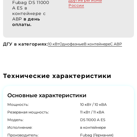
другие регионы
Fubag DS 11000
России
A ES в
контейнере с
АВР
в день
оплаты.
ДГУ в категориях:
10 кВт
Однофазные
В контейнере
С АВР
Технические характеристики
Основные характеристики
Мощность:
10 кВт / 10 кВА
Резервная мощность:
11 кВт / 11 кВА
Модель:
DS 11000 A ES
Исполнение:
в контейнере
Производитель:
Fubag (Германия)