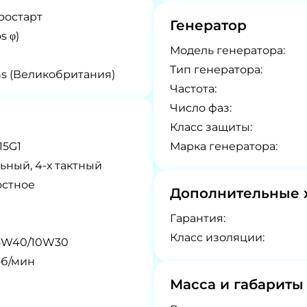
ростарт
Генератор
s φ)
Модель генератора:
Tип генератора:
ns (Великобритания)
Частота:
Число фаз:
Класс защиты:
15G1
Марка генератора:
ьный, 4-х тактный
остное
Дополнительные 
Гарантия:
Класс изоляции:
5W40/10W30
об/мин
Масса и габариты