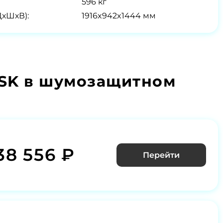
596 кг
ДхШхВ):
1916x942x1444 мм
OSK в шумозащитном
38 556 ₽
Перейти