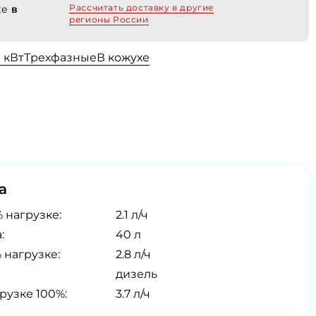
Рассчитать доставку в другие
хе
в
регионы России
0 кВт
Трехфазные
В кожухе
а
 нагрузке:
2.1 л/ч
:
40 л
 нагрузке:
2.8 л/ч
дизель
рузке 100%:
3.7 л/ч