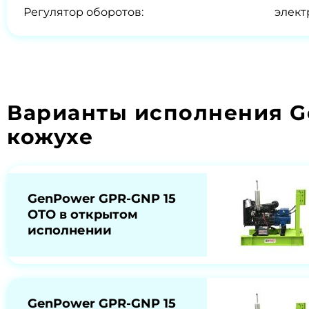
Регулятор оборотов:
элек
Варианты исполнения G
кожухе
GenPower GPR-GNP 15
OTO в открытом
исполнении
GenPower GPR-GNP 15