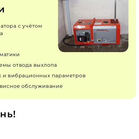
и
атора с учётом
а
матики
емы отвода выхлопа
 и вибрационных параметров
рвисное обслуживание
нь!