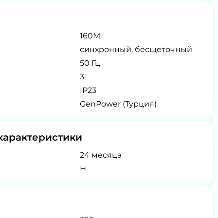
160M
синхронный, бесщеточный
50 Гц
3
IP23
GenPower (Турция)
характеристики
24 месяца
H