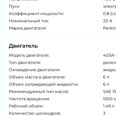
Пуск:
элект
Коэффициент мощности:
0.8 (co
Номинальный ток:
20 А
Марка двигателя:
Perki
Двигатель
Модель двигателя:
403A-
Тип двигателя:
дизел
Охлаждение двигателя:
жидк
Объем масла в двигателе:
6 л
Объем охлаждающей жидкости:
6 л
Рекомендуемый тип масла:
SAE 1
Частота вращения:
1500 
Рабочий объём:
1.49 л
Количество цилиндров:
3