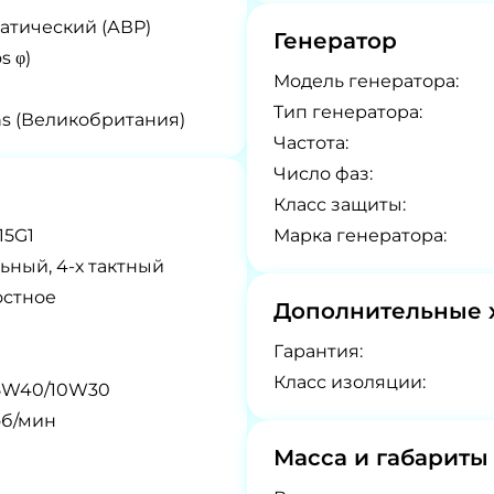
атический (АВР)
Генератор
s φ)
Модель генератора:
Tип генератора:
ns (Великобритания)
Частота:
Число фаз:
Класс защиты:
15G1
Марка генератора:
ьный, 4-х тактный
остное
Дополнительные 
Гарантия:
Класс изоляции:
5W40/10W30
об/мин
Масса и габариты