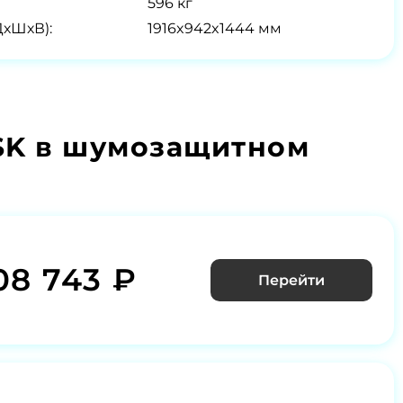
596 кг
ДхШхВ):
1916x942x1444 мм
SK в шумозащитном
08 743 ₽
Перейти