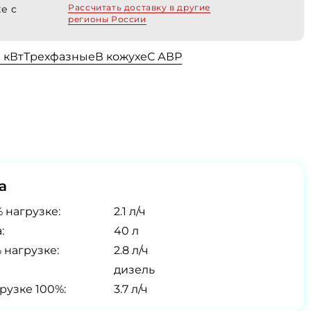
Рассчитать доставку в другие
е с
регионы России
0 кВт
Трехфазные
В кожухе
С АВР
а
 нагрузке:
2.1 л/ч
:
40 л
 нагрузке:
2.8 л/ч
дизель
рузке 100%:
3.7 л/ч