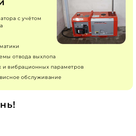
и
атора с учётом
а
матики
емы отвода выхлопа
 и вибрационных параметров
рвисное обслуживание
нь!