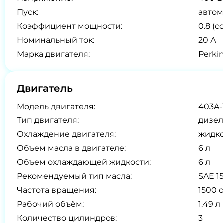
Пуск:
автом
Коэффициент мощности:
0.8 (co
Номинальный ток:
20 А
Марка двигателя:
Perki
Двигатель
Модель двигателя:
403A-
Тип двигателя:
дизел
Охлаждение двигателя:
жидк
Объем масла в двигателе:
6 л
Объем охлаждающей жидкости:
6 л
Рекомендуемый тип масла:
SAE 1
Частота вращения:
1500 
Рабочий объём:
1.49 л
Количество цилиндров:
3