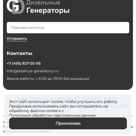
Отправить
Контакты
+7 (495) 927-50-95
info@dizelnye-generatory.ru
Время работы: с 8:00 до 19:00 без выходных
МЫ ОФИЦИАЛЬНЫЙ ДИЛЕР ВСЕХ
Этот сайт использует cookie, чтобы улучшить его работу.
ПРЕДСТАВЛЕННЫХ НА САЙТЕ БРЕНДОВ
Продолжая использовать сайт, вы соглашаетесь на
обработку файлов
cookie
и с
Политикой обработки персональных данных
© dizelnye-generatory 2026
Принимаю
Политика конфиденциальности
. Информация на сайте dizelnye-generatory.ru не
является публичной офертой