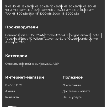
5 кВт
10 кВт
15 кВт
20 кВт
30 кВт
40 кВт
50 кВт
60 кВт
70 кВт
80 кВт
90 кВт
100 кВт
150 кВт
200 кВт
300 кВт
400 кВт
500 кВт
600 кВт
700 кВт
800 кВт
900 кВт
1000 кВт
2000 кВт
3000 кВт
Производители
Genmac
AGG
ELCOS
EMSA
Motor
Hertz
MVAE
Energo
Elemax
Kubota
Toyo
Aksa
Fubag
FG Wilson
ТСС
Азимут
EuroPower
Hyundai
Denyo
Амперос
CTG
Категории
Открытые
Контейнеры
Кожухи
С АВР
Интернет-магазин
Полезное
Выбор ДГУ
О компании
Акции
Доставка и оплата
Контакты
Наши услуги