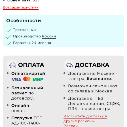
Объем бака:
82 л
Все характеристики
Особенности
Трехфазный
Производство
Россия
Гарантия 24 месяца
ОПЛАТА
ДОСТАВКА
Оплата картой
Доставка по Москве -
завтра,
бесплатно
.
Возможен самовывоз
Безналичный
со склада в Москве
расчет
по
договору.
Доставка в ПВЗ
Деловые линии, СДЭК,
Онлайн
ПЭК - послезавтра
оплата.
Рассчитать доставку в
Отгрузка
ТСС
другие регионы
АД-10С-Т400-
России