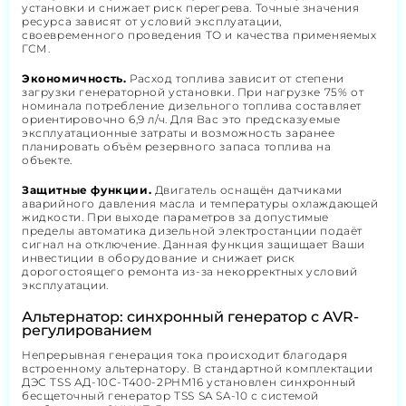
установки и снижает риск перегрева. Точные значения
ресурса зависят от условий эксплуатации,
своевременного проведения ТО и качества применяемых
ГСМ.
Экономичность.
Расход топлива зависит от степени
загрузки генераторной установки. При нагрузке 75% от
номинала потребление дизельного топлива составляет
ориентировочно 6,9 л/ч. Для Вас это предсказуемые
эксплуатационные затраты и возможность заранее
планировать объём резервного запаса топлива на
объекте.
Защитные функции.
Двигатель оснащён датчиками
аварийного давления масла и температуры охлаждающей
жидкости. При выходе параметров за допустимые
пределы автоматика дизельной электростанции подаёт
сигнал на отключение. Данная функция защищает Ваши
инвестиции в оборудование и снижает риск
дорогостоящего ремонта из-за некорректных условий
эксплуатации.
Альтернатор: синхронный генератор с AVR-
регулированием
Непрерывная генерация тока происходит благодаря
встроенному альтернатору. В стандартной комплектации
ДЭС TSS АД-10С-Т400-2РНМ16 установлен синхронный
бесщеточный генератор TSS SA SA-10 с системой