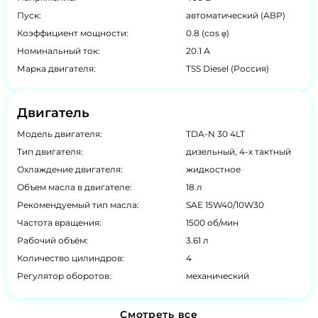
Пуск:
автоматический (АВР)
Коэффициент мощности:
0.8 (cos φ)
Номинальный ток:
20.1 А
Марка двигателя:
TSS Diesel (Россия)
Двигатель
Модель двигателя:
TDA-N 30 4LT
Тип двигателя:
дизельный, 4-х тактный
Охлаждение двигателя:
жидкостное
Объем масла в двигателе:
18 л
Рекомендуемый тип масла:
SAE 15W40/10W30
Частота вращения:
1500 об/мин
Рабочий объём:
3.61 л
Количество цилиндров:
4
Регулятор оборотов:
механический
Смотреть все