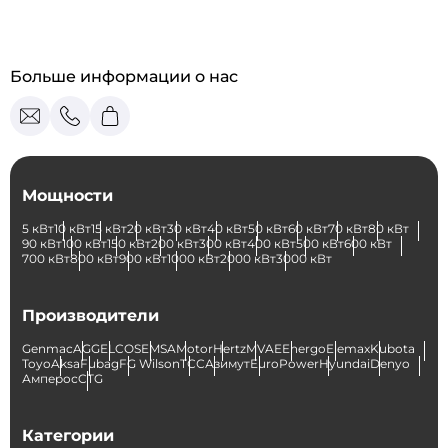
Больше информации о нас
Мощности
5 кВт
10 кВт
15 кВт
20 кВт
30 кВт
40 кВт
50 кВт
60 кВт
70 кВт
80 кВт
90 кВт
100 кВт
150 кВт
200 кВт
300 кВт
400 кВт
500 кВт
600 кВт
700 кВт
800 кВт
900 кВт
1000 кВт
2000 кВт
3000 кВт
Производители
Genmac
AGG
ELCOS
EMSA
Motor
Hertz
MVAE
Energo
Elemax
Kubota
Toyo
Aksa
Fubag
FG Wilson
ТСС
Азимут
EuroPower
Hyundai
Denyo
Амперос
CTG
Категории