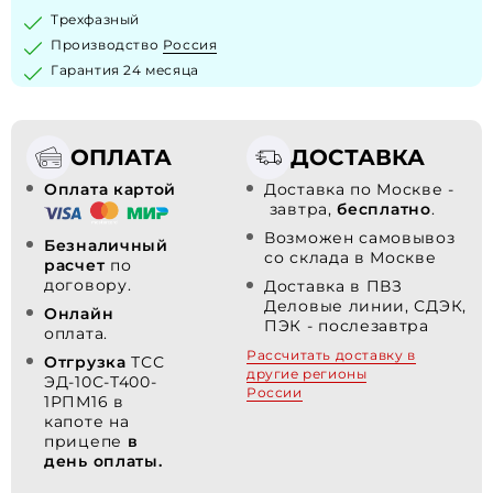
Трехфазный
Производство
Россия
Гарантия 24 месяца
ОПЛАТА
ДОСТАВКА
Оплата картой
Доставка по Москве -
завтра,
бесплатно
.
Возможен самовывоз
Безналичный
со склада в Москве
расчет
по
договору.
Доставка в ПВЗ
Деловые линии, СДЭК,
Онлайн
ПЭК - послезавтра
оплата.
Рассчитать доставку в
Отгрузка
ТСС
другие регионы
ЭД-10С-Т400-
России
1РПМ16 в
капоте на
прицепе
в
день оплаты.