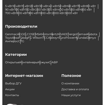
5 кВт
10 кВт
15 кВт
20 кВт
30 кВт
40 кВт
50 кВт
60 кВт
70 кВт
80 кВт
90 кВт
100 кВт
150 кВт
200 кВт
300 кВт
400 кВт
500 кВт
600 кВт
700 кВт
800 кВт
900 кВт
1000 кВт
2000 кВт
3000 кВт
Производители
Genmac
AGG
ELCOS
EMSA
Motor
Hertz
MVAE
Energo
Elemax
Kubota
Toyo
Aksa
Fubag
FG Wilson
ТСС
Азимут
EuroPower
Hyundai
Denyo
Амперос
CTG
Категории
Открытые
Контейнеры
Кожухи
С АВР
Интернет-магазин
Полезное
Выбор ДГУ
О компании
Акции
Доставка и оплата
Контакты
Наши услуги