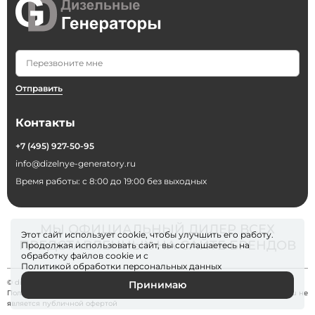
Отправить
Контакты
+7 (495) 927-50-95
info@dizelnye-generatory.ru
Время работы: с 8:00 до 19:00 без выходных
МЫ ОФИЦИАЛЬНЫЙ ДИЛЕР ВСЕХ
Этот сайт использует cookie, чтобы улучшить его работу.
ПРЕДСТАВЛЕННЫХ НА САЙТЕ БРЕНДОВ
Продолжая использовать сайт, вы соглашаетесь на
обработку файлов
cookie
и с
Политикой обработки персональных данных
© dizelnye-generatory 2026
Принимаю
Политика конфиденциальности
. Информация на сайте dizelnye-generatory.ru не
является публичной офертой