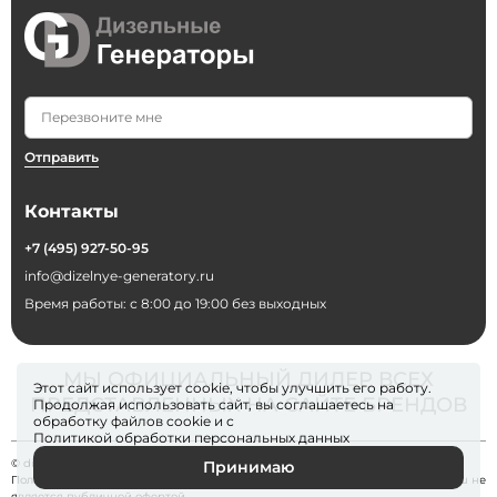
Отправить
Контакты
+7 (495) 927-50-95
info@dizelnye-generatory.ru
Время работы: с 8:00 до 19:00 без выходных
МЫ ОФИЦИАЛЬНЫЙ ДИЛЕР ВСЕХ
Этот сайт использует cookie, чтобы улучшить его работу.
ПРЕДСТАВЛЕННЫХ НА САЙТЕ БРЕНДОВ
Продолжая использовать сайт, вы соглашаетесь на
обработку файлов
cookie
и с
Политикой обработки персональных данных
© dizelnye-generatory 2026
Принимаю
Политика конфиденциальности
. Информация на сайте dizelnye-generatory.ru не
является публичной офертой