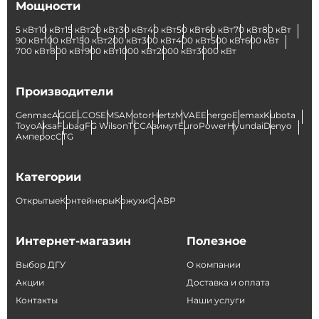
Мощности
5 кВт
10 кВт
15 кВт
20 кВт
30 кВт
40 кВт
50 кВт
60 кВт
70 кВт
80 кВт
90 кВт
100 кВт
150 кВт
200 кВт
300 кВт
400 кВт
500 кВт
600 кВт
700 кВт
800 кВт
900 кВт
1000 кВт
2000 кВт
3000 кВт
Производители
Genmac
AGG
ELCOS
EMSA
Motor
Hertz
MVAE
Energo
Elemax
Kubota
Toyo
Aksa
Fubag
FG Wilson
ТСС
Азимут
EuroPower
Hyundai
Denyo
Амперос
CTG
Категории
Открытые
Контейнеры
Кожухи
С АВР
Интернет-магазин
Полезное
Выбор ДГУ
О компании
Акции
Доставка и оплата
Контакты
Наши услуги