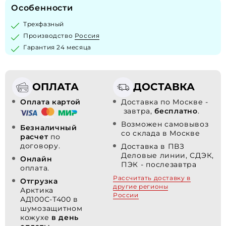
Особенности
Трехфазный
Производство
Россия
Гарантия 24 месяца
ОПЛАТА
ДОСТАВКА
Оплата картой
Доставка по Москве -
завтра,
бесплатно
.
Возможен самовывоз
Безналичный
со склада в Москве
расчет
по
договору.
Доставка в ПВЗ
Деловые линии, СДЭК,
Онлайн
ПЭК - послезавтра
оплата.
Рассчитать доставку в
Отгрузка
другие регионы
Арктика
России
АД100С-Т400 в
шумозащитном
кожухе
в день