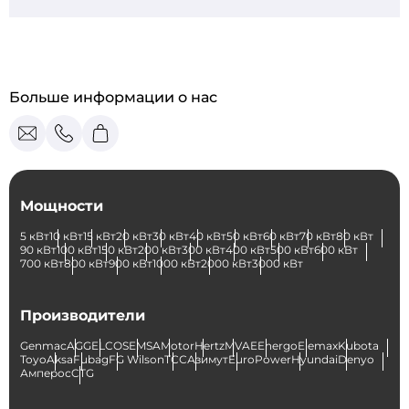
Больше информации о нас
Мощности
5 кВт
10 кВт
15 кВт
20 кВт
30 кВт
40 кВт
50 кВт
60 кВт
70 кВт
80 кВт
90 кВт
100 кВт
150 кВт
200 кВт
300 кВт
400 кВт
500 кВт
600 кВт
700 кВт
800 кВт
900 кВт
1000 кВт
2000 кВт
3000 кВт
Производители
Genmac
AGG
ELCOS
EMSA
Motor
Hertz
MVAE
Energo
Elemax
Kubota
Toyo
Aksa
Fubag
FG Wilson
ТСС
Азимут
EuroPower
Hyundai
Denyo
Амперос
CTG