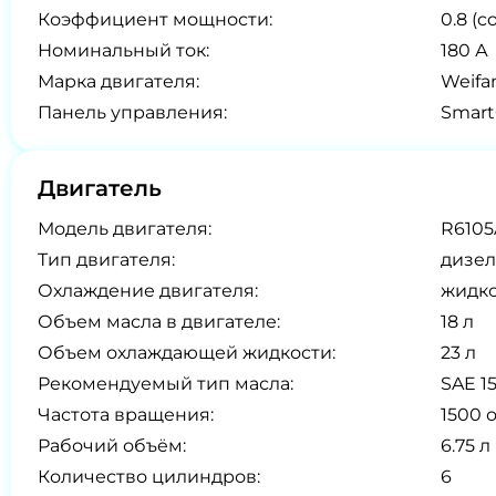
Коэффициент мощности:
0.8 (co
Номинальный ток:
180 А
Марка двигателя:
Weifa
Панель управления:
Smart
Двигатель
Модель двигателя:
R610
Тип двигателя:
дизел
Охлаждение двигателя:
жидк
Объем масла в двигателе:
18 л
Объем охлаждающей жидкости:
23 л
Рекомендуемый тип масла:
SAE 1
Частота вращения:
1500 
Рабочий объём:
6.75 л
Количество цилиндров:
6