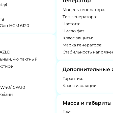
Генератор
s φ)
Модель генератора:
Tип генератора:
ng
Частота:
Gen HGM 6120
Число фаз:
Класс защиты:
Марка генератора:
5AZLD
Стабильность напряже
ьный, 4-х тактный
остное
Дополнительные 
Гарантия:
Класс изоляции:
5W40/10W30
об/мин
Масса и габариты
Вес: