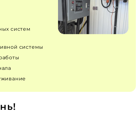
ных систем
ивной системы
работы
нала
уживание
нь!