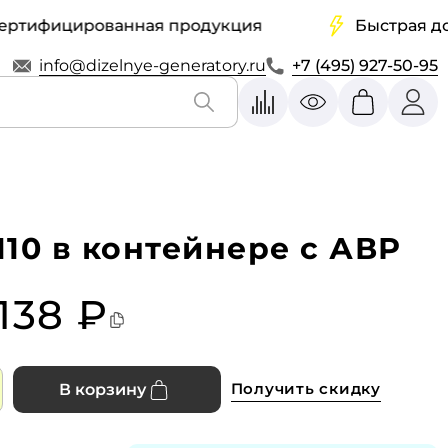
фицированная продукция
Быстрая достав
info@dizelnye-generatory.ru
+7 (495) 927-50-95
10 в контейнере с АВР
 138 ₽
Получить скидку
В корзину