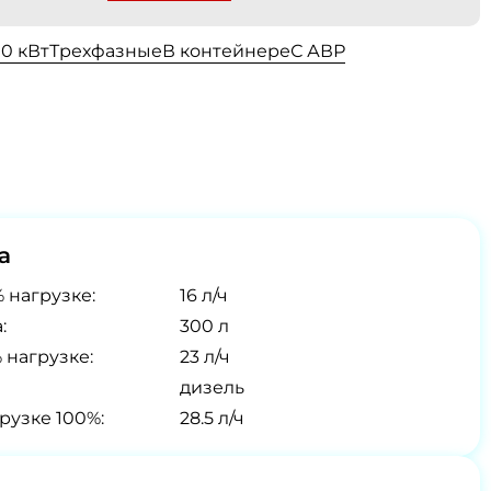
00 кВт
Трехфазные
В контейнере
С АВР
а
 нагрузке:
16 л/ч
:
300 л
 нагрузке:
23 л/ч
дизель
рузке 100%:
28.5 л/ч