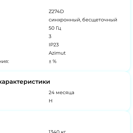
Z274D
синхронный, бесщеточный
50 Гц
3
IP23
Azimut
ния:
± %
характеристики
24 месяца
H
1340 кг