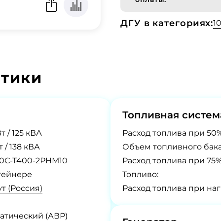
ДГУ в категориях:
1
стики
Топливная систем
т / 125 кВА
Расход топлива при 50%
т / 138 кВА
Объем топливного бака
0С-Т400-2РНМ10
Расход топлива при 75%
тейнере
Топливо:
т (Россия)
Расход топлива при наг
атический (АВР)