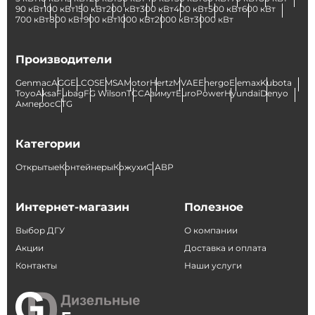
90 кВт
100 кВт
150 кВт
200 кВт
300 кВт
400 кВт
500 кВт
600 кВт
700 кВт
800 кВт
900 кВт
1000 кВт
2000 кВт
3000 кВт
Производители
Genmac
AGG
ELCOS
EMSA
Motor
Hertz
MVAE
Energo
Elemax
Kubota
Toyo
Aksa
Fubag
FG Wilson
ТСС
Азимут
EuroPower
Hyundai
Denyo
Амперос
CTG
Категории
Открытые
Контейнеры
Кожухи
С АВР
Интернет-магазин
Полезное
Выбор ДГУ
О компании
Акции
Доставка и оплата
Контакты
Наши услуги