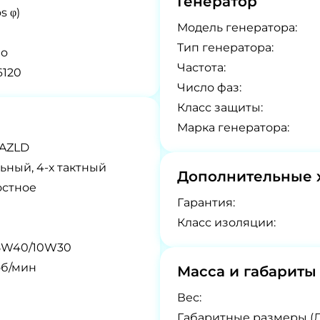
Генератор
s φ)
Модель генератора:
Tип генератора:
do
Частота:
120
Число фаз:
Класс защиты:
Марка генератора:
5AZLD
ьный, 4-х тактный
Дополнительные 
остное
Гарантия:
Класс изоляции:
5W40/10W30
об/мин
Масса и габариты
Вес:
Габаритные размеры (