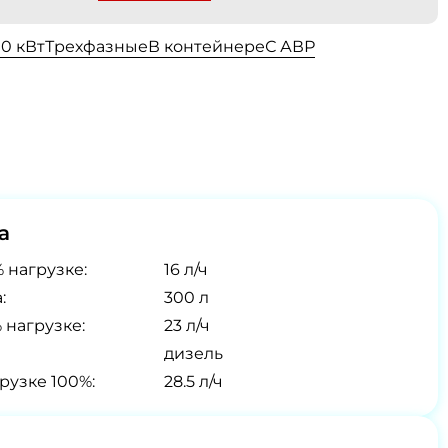
00 кВт
Трехфазные
В контейнере
С АВР
а
 нагрузке:
16 л/ч
:
300 л
 нагрузке:
23 л/ч
дизель
рузке 100%:
28.5 л/ч