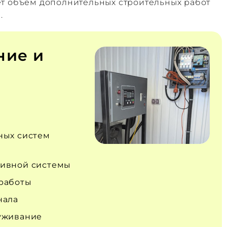
ет объём дополнительных строительных работ
.
ние и
ных систем
ивной системы
работы
нала
уживание