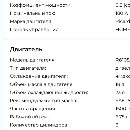
Коэффициент мощности:
0.8 (co
Номинальный ток:
180 А
Марка двигателя:
Ricar
Панель управления:
HGM 6
Двигатель
Модель двигателя:
R610
Тип двигателя:
дизел
Охлаждение двигателя:
жидк
Объем масла в двигателе:
18 л
Объем охлаждающей жидкости:
23 л
Рекомендуемый тип масла:
SAE 1
Частота вращения:
1500 
Рабочий объём:
6.75 л
Количество цилиндров:
6