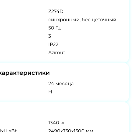
Z274D
синхронный, бесщеточный
50 Гц
3
IP22
Azimut
характеристики
24 месяца
H
1340 кг
ДхШхВ):
2490х750х1500 мм