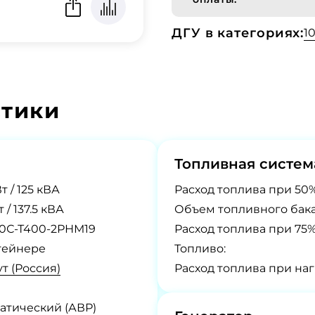
ДГУ в категориях:
1
стики
Топливная систем
т / 125 кВА
Расход топлива при 50%
т / 137.5 кВА
Объем топливного бака
0С-Т400-2РНМ19
Расход топлива при 75%
тейнере
Топливо:
т (Россия)
Расход топлива при наг
атический (АВР)