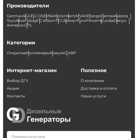
Производители
Genmac
AGG
ELCOS
EMSA
Motor
Hertz
MVAE
Energo
Elemax
Kubota
Toyo
Aksa
Fubag
FG Wilson
ТСС
Азимут
EuroPower
Hyundai
Denyo
Амперос
CTG
Категории
Открытые
Контейнеры
Кожухи
С АВР
Интернет-магазин
Полезное
Выбор ДГУ
О компании
Акции
Доставка и оплата
Контакты
Наши услуги