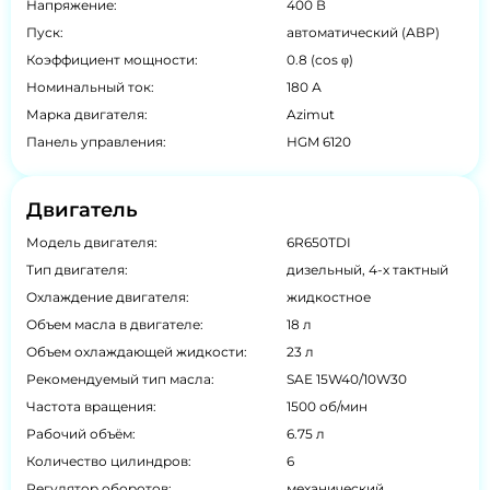
Напряжение:
400 В
Пуск:
автоматический (АВР)
Коэффициент мощности:
0.8 (cos φ)
Номинальный ток:
180 А
Марка двигателя:
Azimut
Панель управления:
HGM 6120
Двигатель
Модель двигателя:
6R650TDI
Тип двигателя:
дизельный, 4-х тактный
Охлаждение двигателя:
жидкостное
Объем масла в двигателе:
18 л
Объем охлаждающей жидкости:
23 л
Рекомендуемый тип масла:
SAE 15W40/10W30
Частота вращения:
1500 об/мин
Рабочий объём:
6.75 л
Количество цилиндров:
6
Регулятор оборотов:
механический