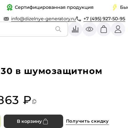
Сертифицированная продукция
Быстрая
info@dizelnye-generatory.ru
+7 (495) 927-50-95
М30 в шумозащитном
 863 ₽
Получить скидку
В корзину