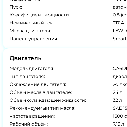
Пуск:
автом
Коэффициент мощности:
0.8 (co
Номинальный ток:
217 А
Марка двигателя:
FAWD
Панель управления:
Smart
Двигатель
Модель двигателя:
CA6DF
Тип двигателя:
дизел
Охлаждение двигателя:
жидк
Объем масла в двигателе:
24 л
Объем охлаждающей жидкости:
32 л
Рекомендуемый тип масла:
SAE 1
Частота вращения:
1500 
Рабочий объём:
7.13 л