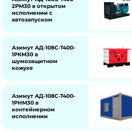
2РМ30 в открытом
исполнении с
автозапуском
Азимут АД-108С-Т400-
1РКМ30 в
шумозащитном
кожухе
Азимут АД-108С-Т400-
1РНМ30 в
контейнерном
исполнении