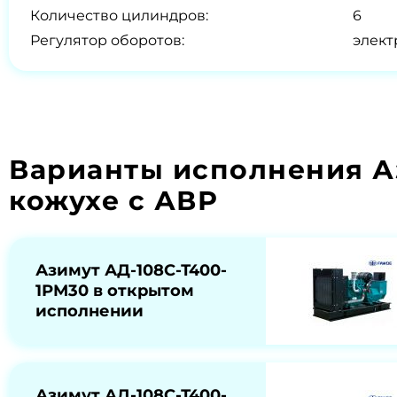
Количество цилиндров:
6
Регулятор оборотов:
элек
Варианты исполнения А
кожухе с АВР
Азимут АД-108С-Т400-
1РМ30 в открытом
исполнении
Азимут АД-108С-Т400-