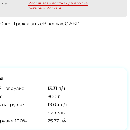
Рассчитать доставку в другие
е с
регионы России
00 кВт
Трехфазные
В кожухе
С АВР
а
 нагрузке:
13.31 л/ч
:
300 л
 нагрузке:
19.04 л/ч
дизель
рузке 100%:
25.27 л/ч