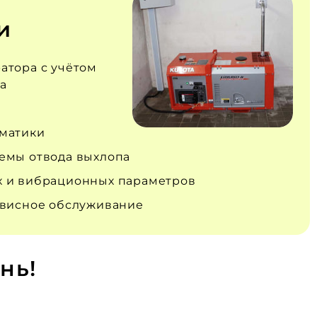
и
атора с учётом
а
матики
емы отвода выхлопа
 и вибрационных параметров
рвисное обслуживание
нь!