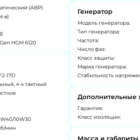
атический (АВР)
Генератор
s φ)
Модель генератора:
Tип генератора:
E
Частота:
Gen HGM 6120
Число фаз:
Класс защиты:
Марка генератора:
2-17D
Стабильность напряже
ьный, 4-х тактный
остное
Дополнительные 
Гарантия:
Класс изоляции:
5W40/10W30
об/мин
Масса и габариты