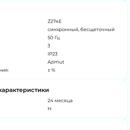
Z274E
синхронный, бесщеточный
50 Гц
3
IP23
Azimut
ния:
± %
характеристики
24 месяца
H