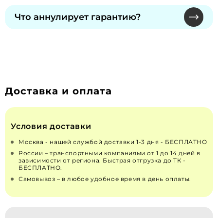
Обмен и возврат надлежащего качества
сохраняется при официальном ТО.
невозможны по законодательству РФ "О
Что аннулирует гарантию?
ЗАЩИТЕ ПРАВ ПОТРЕБИТЕЛЕЙ" от 07.02.1992 N
2300-1 (действующая редакция от 13.07.2015). Для
Самостоятельное вскрытие пломб, изменения
неисправных — решение принимает
в конструкции или топливной системе.
производитель через сервисы.
Рекомендуем только сертифицированных
специалистов для монтажа и ремонта.
Доставка и оплата
Условия доставки
Москва - нашей службой доставки 1-3 дня - БЕСПЛАТНО
России – транспортными компаниями от 1 до 14 дней в
зависимости от региона. Быстрая отгрузка до ТК -
БЕСПЛАТНО.
Самовывоз – в любое удобное время в день оплаты.