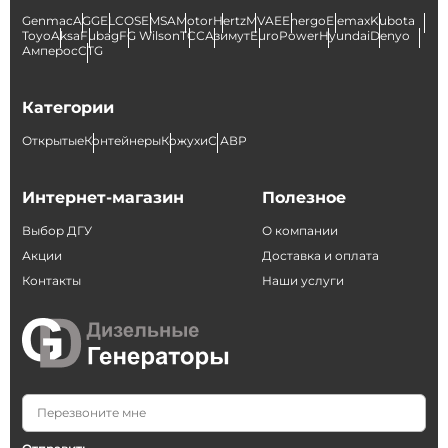
Genmac
AGG
ELCOS
EMSA
Motor
Hertz
MVAE
Energo
Elemax
Kubota
Toyo
Aksa
Fubag
FG Wilson
ТСС
Азимут
EuroPower
Hyundai
Denyo
Амперос
CTG
Категории
Открытые
Контейнеры
Кожухи
С АВР
Интернет-магазин
Полезное
Выбор ДГУ
О компании
Акции
Доставка и оплата
Контакты
Наши услуги