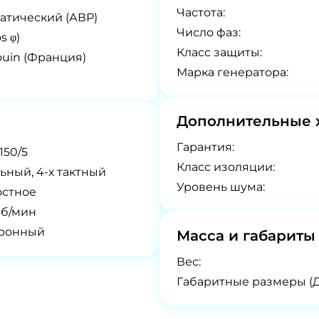
Частота:
атический (АВР)
Число фаз:
s φ)
Класс защиты:
uin (Франция)
Марка генератора:
Дополнительные 
Гарантия:
150/5
Класс изоляции:
ьный, 4-х тактный
Уровень шума:
остное
об/мин
тронный
Масса и габариты
Вес:
Габаритные размеры (