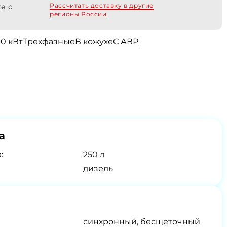
Рассчитать доставку в другие
е с
регионы России
00 кВт
Трехфазные
В кожухе
С АВР
а
:
250 л
дизель
синхронный, бесщеточный