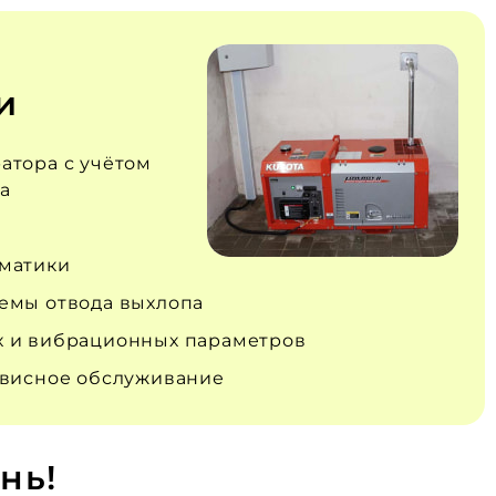
и
атора с учётом
а
матики
емы отвода выхлопа
 и вибрационных параметров
рвисное обслуживание
нь!