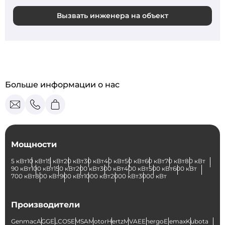
Вызвать инженера на объект
Больше информации о нас
Мощности
5 кВт
10 кВт
15 кВт
20 кВт
30 кВт
40 кВт
50 кВт
60 кВт
70 кВт
80 кВт
90 кВт
100 кВт
150 кВт
200 кВт
300 кВт
400 кВт
500 кВт
600 кВт
700 кВт
800 кВт
900 кВт
1000 кВт
2000 кВт
3000 кВт
Производители
Genmac
AGG
ELCOS
EMSA
Motor
Hertz
MVAE
Energo
Elemax
Kubota