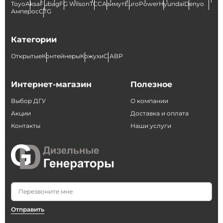
Toyo
Aksa
Fubag
FG Wilson
ТСС
Азимут
EuroPower
Hyundai
Denyo
Амперос
CTG
Категории
Открытые
Контейнеры
Кожухи
С АВР
Интернет-магазин
Полезное
Выбор ДГУ
О компании
Акции
Доставка и оплата
Контакты
Наши услуги
Отправить