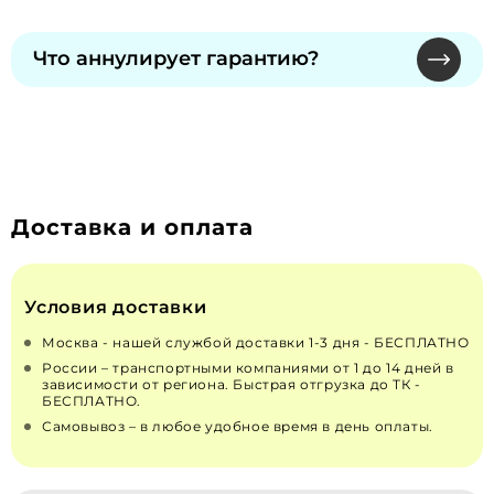
бесплатный ремонт не предусмотрен. Гарантия
Обмен и возврат надлежащего качества
сохраняется при официальном ТО.
невозможны по законодательству РФ "О
Что аннулирует гарантию?
ЗАЩИТЕ ПРАВ ПОТРЕБИТЕЛЕЙ" от 07.02.1992 N
2300-1 (действующая редакция от 13.07.2015). Для
Самостоятельное вскрытие пломб, изменения
неисправных — решение принимает
в конструкции или топливной системе.
производитель через сервисы.
Рекомендуем только сертифицированных
специалистов для монтажа и ремонта.
Доставка и оплата
Условия доставки
Москва - нашей службой доставки 1-3 дня - БЕСПЛАТНО
России – транспортными компаниями от 1 до 14 дней в
зависимости от региона. Быстрая отгрузка до ТК -
БЕСПЛАТНО.
Самовывоз – в любое удобное время в день оплаты.