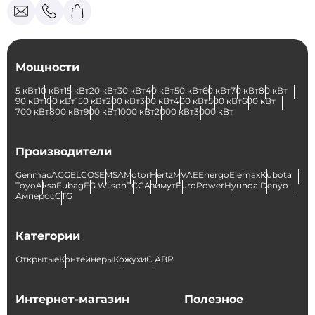
Мощности
5 кВт
10 кВт
15 кВт
20 кВт
30 кВт
40 кВт
50 кВт
60 кВт
70 кВт
80 кВт
90 кВт
100 кВт
150 кВт
200 кВт
300 кВт
400 кВт
500 кВт
600 кВт
700 кВт
800 кВт
900 кВт
1000 кВт
2000 кВт
3000 кВт
Производители
Genmac
AGG
ELCOS
EMSA
Motor
Hertz
MVAE
Energo
Elemax
Kubota
Toyo
Aksa
Fubag
FG Wilson
ТСС
Азимут
EuroPower
Hyundai
Denyo
Амперос
CTG
Категории
Открытые
Контейнеры
Кожухи
С АВР
Интернет-магазин
Полезное