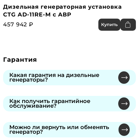
Дизельная генераторная установка
CTG AD-11RE-M с АВР
457 942 ₽
Купить
Гарантия
Какая гарантия на дизельные
генераторы?
Мы предлагаем официальную гарантию от
производителей через сеть
Как получить гарантийное
обслуживание?
сертифицированных сервисных центров.
Продолжительность указана в гарантийном
Обратитесь к нашему специалисту или в
талоне, который вы получите при покупке.
сервисный центр производителя по номеру из
Можно ли вернуть или обменять
генератор?
талона. Предъявите талон — без него