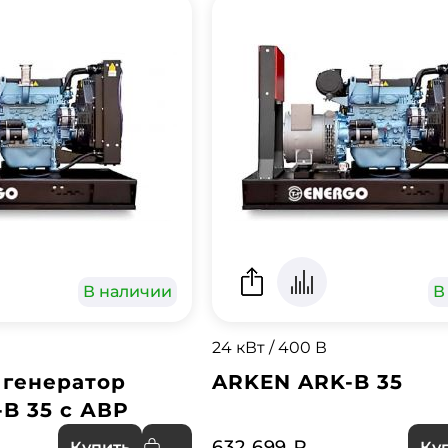
В наличии
В
24 кВт / 400 В
 генератор
ARKEN ARK-B 35
B 35 с АВР
632 699 ₽
Купить
Ку