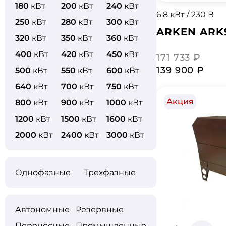
180
кВт
200
кВт
240
кВт
6.8 кВт / 230 В
250
кВт
280
кВт
300
кВт
ARKEN ARK
320
кВт
350
кВт
360
кВт
400
кВт
420
кВт
450
кВт
171 733 ₽
139 900 ₽
500
кВт
550
кВт
600
кВт
640
кВт
700
кВт
750
кВт
Акция
800
кВт
900
кВт
1000
кВт
1200
кВт
1500
кВт
1600
кВт
2000
кВт
2400
кВт
3000
кВт
Однофазные
Трехфазные
Автономные
Резервные
Переносные
Промышленные