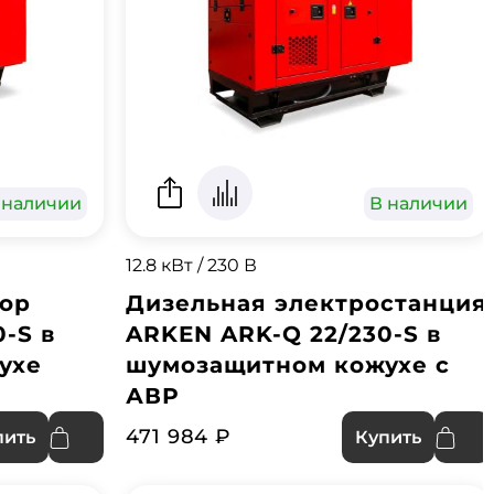
 наличии
В наличии
12.8 кВт / 230 В
тор
Дизельная электростанция
-S в
ARKEN ARK-Q 22/230-S в
ухе
шумозащитном кожухе с
АВР
471 984 ₽
пить
Купить