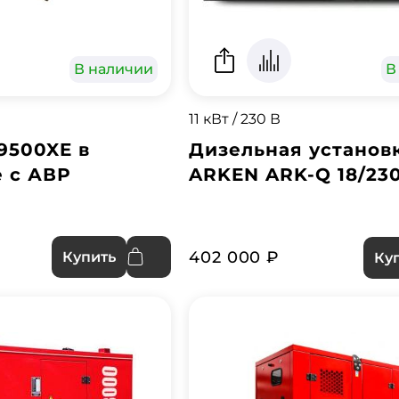
В наличии
В
11 кВт / 230 В
9500XE в
Дизельная установ
 с АВР
ARKEN ARK-Q 18/23
402 000 ₽
Купить
Ку