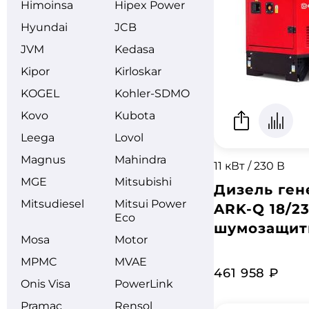
Himoinsa
Hipex Power
Hyundai
JCB
JVM
Kedasa
Kipor
Kirloskar
KOGEL
Kohler-SDMO
Kovo
Kubota
Leega
Lovol
Magnus
Mahindra
11 кВт / 230 В
MGE
Mitsubishi
Дизель ген
Mitsudiesel
Mitsui Power
ARK-Q 18/23
Eco
шумозащит
Mosa
Motor
MPMC
MVAE
461 958 ₽
Onis Visa
PowerLink
Pramac
Rensol