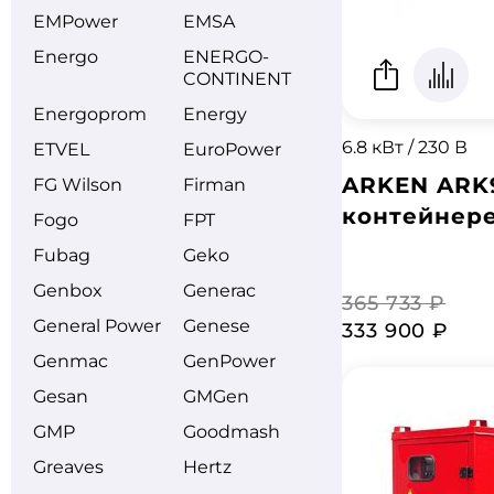
EMPower
EMSA
Energo
ENERGO­
CONTINENT
Energoprom
Energy
6.8 кВт / 230 В
ETVEL
EuroPower
ARKEN ARK
FG Wilson
Firman
контейнере
Fogo
FPT
Fubag
Geko
Genbox
Generac
365 733 ₽
General Power
Genese
333 900 ₽
Genmac
GenPower
Gesan
GMGen
GMP
Goodmash
Greaves
Hertz