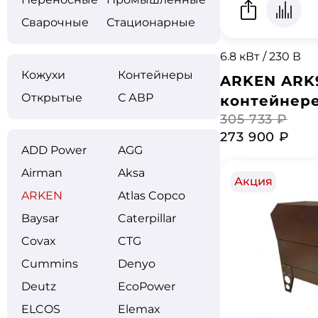
Сварочные
Стационарные
6.8 кВт / 230 В
Кожухи
Контейнеры
ARKEN ARK
Открытые
С АВР
контейнер
305 733 ₽
273 900 ₽
ADD Power
AGG
Airman
Aksa
Акция
ARKEN
Atlas Copco
Baysar
Caterpillar
Covax
CTG
Cummins
Denyo
Deutz
EcoPower
ELCOS
Elemax