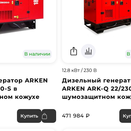
В наличии
В
12.8 кВт / 230 В
ератор ARKEN
Дизельный генера
0-S в
ARKEN ARK-Q 22/230
ном кожухе
шумозащитном кож
471 984 ₽
Купить
Ку