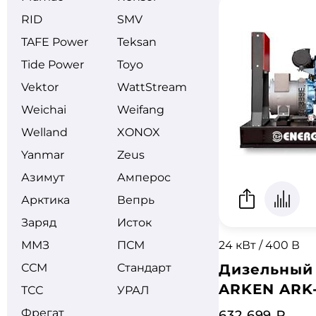
RID
SMV
TAFE Power
Teksan
Tide Power
Toyo
Vektor
WattStream
Weichai
Weifang
Welland
XONOX
Yanmar
Zeus
Азимут
Амперос
Арктика
Вепрь
Заряд
Исток
ММЗ
ПСМ
24 кВт / 400 В
ССМ
Стандарт
Дизельный
ARKEN ARK-
ТСС
УРАЛ
Фрегат
632 699 ₽