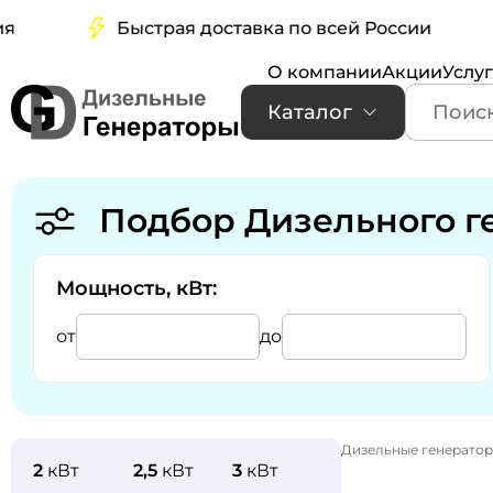
Быстрая доставка по всей России
Б
О компании
Акции
Услу
Каталог
Подбор Дизельного г
Мощность, кВт:
от
до
Дизельные генерато
2
кВт
2,5
кВт
3
кВт