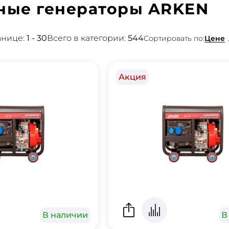
ные генераторы ARKEN
анице:
1 - 30
Всего в категории:
544
Цене
Сортировать по:
Акция
В наличии
В