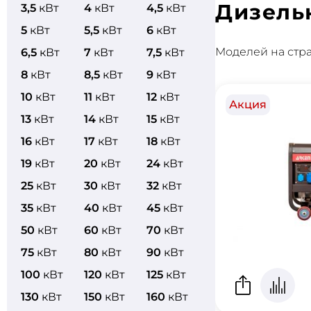
Дизель
3,5
кВт
4
кВт
4,5
кВт
5
кВт
5,5
кВт
6
кВт
Моделей на стр
6,5
кВт
7
кВт
7,5
кВт
8
кВт
8,5
кВт
9
кВт
10
кВт
11
кВт
12
кВт
Акция
13
кВт
14
кВт
15
кВт
16
кВт
17
кВт
18
кВт
19
кВт
20
кВт
24
кВт
25
кВт
30
кВт
32
кВт
35
кВт
40
кВт
45
кВт
50
кВт
60
кВт
70
кВт
75
кВт
80
кВт
90
кВт
100
кВт
120
кВт
125
кВт
130
кВт
150
кВт
160
кВт