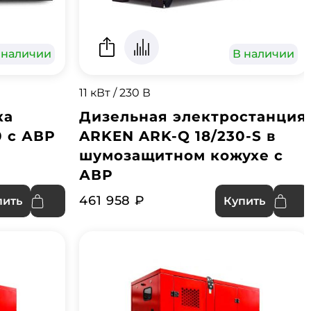
 наличии
В наличии
11 кВт / 230 В
ка
Дизельная электростанция
0 с АВР
ARKEN ARK-Q 18/230-S в
шумозащитном кожухе с
АВР
461 958 ₽
пить
Купить