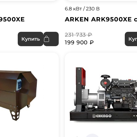
6.8 кВт / 230 В
9500XE
ARKEN ARK9500XE 
231 733 ₽
Купить
Ку
199 900 ₽