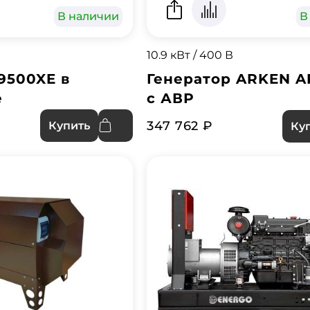
В наличии
В
10.9 кВт / 400 В
9500XE в
Генератор ARKEN A
е
с АВР
347 762 ₽
Купить
Ку