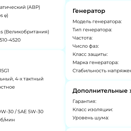
атический (АВР)
Генератор
s φ)
Модель генератора:
Tип генератора:
ns (Великобритания)
Частота:
510-4520
Число фаз:
Класс защиты:
Марка генератора:
15G1
Стабильность напряже
ьный, 4-х тактный
остное
Дополнительные 
Гарантия:
Класс изоляции:
0W-30 / SAE 5W-30
Уровень шума:
об/мин