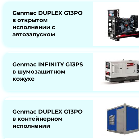
Genmac DUPLEX G13PO
в открытом
исполнении с
автозапуском
Genmac INFINITY G13PS
в шумозащитном
кожухе
Genmac DUPLEX G13PO
в контейнерном
исполнении