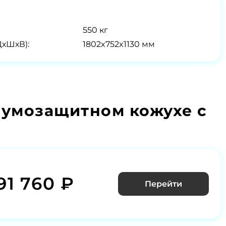
550 кг
ДхШхВ):
1802x752x1130 мм
шумозащитном кожухе с
91 760 ₽
Перейти