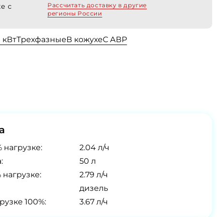
Рассчитать доставку в другие
е с
регионы России
0 кВт
Трехфазные
В кожухе
С АВР
а
 нагрузке:
2.04 л/ч
:
50 л
 нагрузке:
2.79 л/ч
дизель
рузке 100%:
3.67 л/ч