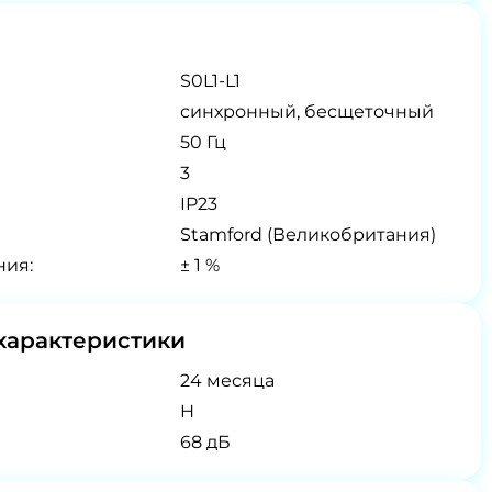
S0L1-L1
синхронный, бесщеточный
50 Гц
3
IP23
Stamford (Великобритания)
ния:
± 1 %
характеристики
24 месяца
H
68 дБ