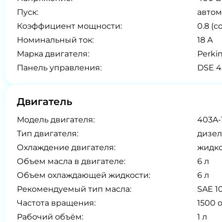
Пуск:
автом
Коэффициент мощности:
0.8 (co
Номинальный ток:
18 А
Марка двигателя:
Perki
Панель управления:
DSE 4
Двигатель
Модель двигателя:
403A-
Тип двигателя:
дизел
Охлаждение двигателя:
жидк
Объем масла в двигателе:
6 л
Объем охлаждающей жидкости:
6 л
Рекомендуемый тип масла:
SAE 1
Частота вращения:
1500 
Рабочий объём:
1 л