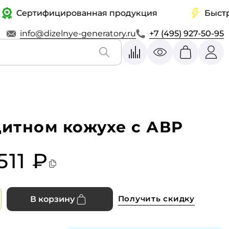
Сертифицированная продукция
Быстрая д
info@dizelnye-generatory.ru
+7 (495) 927-50-95
итном кожухе с АВР
511 ₽
Получить скидку
В корзину