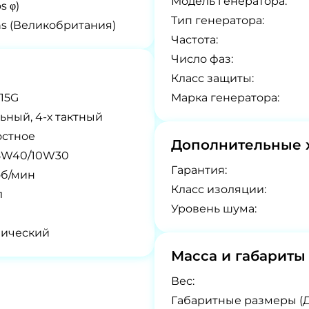
Модель генератора:
s φ)
Tип генератора:
ns (Великобритания)
Частота:
Число фаз:
Класс защиты:
15G
Марка генератора:
ьный, 4-х тактный
остное
Дополнительные 
5W40/10W30
Гарантия:
об/мин
Класс изоляции:
л
Уровень шума:
нический
Масса и габариты
Вес:
Габаритные размеры (