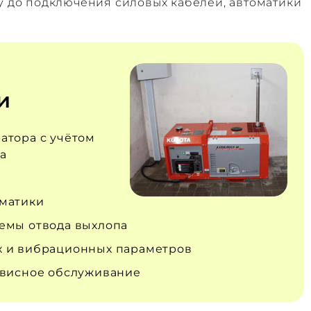
у до подключения силовых кабелей, автоматики
и
атора с учётом
а
матики
емы отвода выхлопа
 и вибрационных параметров
рвисное обслуживание