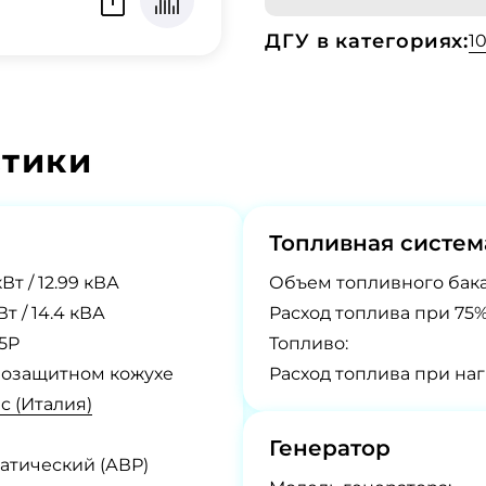
ДГУ в категориях:
1
стики
Топливная систем
кВт / 12.99 кВА
Объем топливного бака
кВт / 14.4 кВА
Расход топлива при 75%
5P
Топливо:
озащитном кожухе
Расход топлива при наг
c (Италия)
Генератор
атический (АВР)