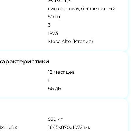
ECP3-2L/4
синхронный, бесщеточный
50 Гц
3
IP23
Mecc Alte (Италия)
характеристики
12 месяцев
H
66 дБ
550 кг
ДхШхВ):
1645x870x1072 мм