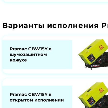
Варианты исполнения P
Pramac GBW15Y в
шумозащитном
кожухе
Pramac GBW15Y в
открытом исполнении