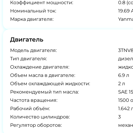
Коэффициент мощности:
0.8 (co
Номинальный ток:
19.69 
Марка двигателя:
Yanma
Двигатель
Модель двигателя:
3TNV
Тип двигателя:
дизел
Охлаждение двигателя:
жидк
Объем масла в двигателе:
6.9 л
Объем охлаждающей жидкости:
2 л
Рекомендуемый тип масла:
SAE 1
Частота вращения:
1500 
Рабочий объём:
1.642 
Количество цилиндров:
3
Регулятор оборотов:
меха