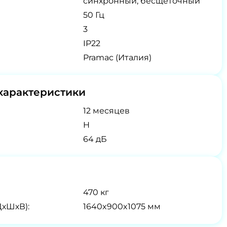
синхронный, бесщеточный
50 Гц
3
IP22
Pramac (Италия)
характеристики
12 месяцев
H
64 дБ
470 кг
ДхШхВ):
1640x900x1075 мм