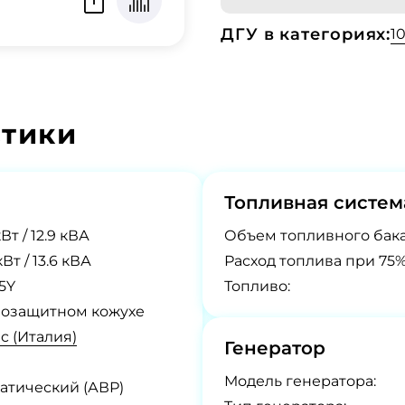
ДГУ в категориях:
1
стики
Топливная систем
кВт / 12.9 кВА
Объем топливного бака
кВт / 13.6 кВА
Расход топлива при 75%
5Y
Топливо:
озащитном кожухе
c (Италия)
Генератор
Модель генератора:
атический (АВР)