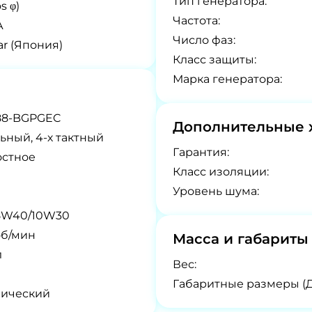
Tип генератора:
s φ)
Частота:
А
Число фаз:
r (Япония)
Класс защиты:
Марка генератора:
88-BGPGEC
Дополнительные 
ьный, 4-х тактный
Гарантия:
остное
Класс изоляции:
Уровень шума:
5W40/10W30
об/мин
Масса и габариты
л
Вес:
Габаритные размеры (
нический