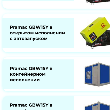
Pramac GBW15Y в
открытом исполнении
с автозапуском
Pramac GBW15Y в
контейнерном
исполнении
Pramac GBW15Y в