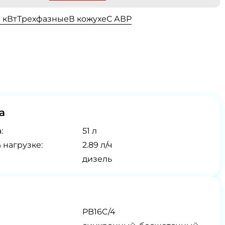
0 кВт
Трехфазные
В кожухе
С АВР
а
:
51 л
 нагрузке:
2.89 л/ч
дизель
PB16C/4