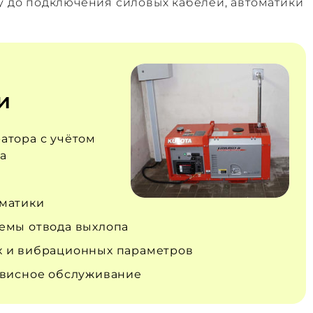
у до подключения силовых кабелей, автоматики
и
атора с учётом
а
матики
емы отвода выхлопа
 и вибрационных параметров
рвисное обслуживание