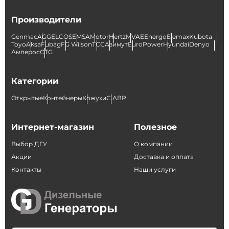
Производители
Genmac
AGG
ELCOS
EMSA
Motor
Hertz
MVAE
Energo
Elemax
Kubota
Toyo
Aksa
Fubag
FG Wilson
ТСС
Азимут
EuroPower
Hyundai
Denyo
Амперос
CTG
Категории
Открытые
Контейнеры
Кожухи
С АВР
Интернет-магазин
Полезное
Выбор ДГУ
О компании
Акции
Доставка и оплата
Контакты
Наши услуги