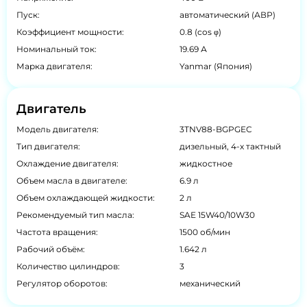
Пуск:
автоматический (АВР)
Коэффициент мощности:
0.8 (cos φ)
Номинальный ток:
19.69 А
Марка двигателя:
Yanmar (Япония)
Двигатель
Модель двигателя:
3TNV88-BGPGEC
Тип двигателя:
дизельный, 4-х тактный
Охлаждение двигателя:
жидкостное
Объем масла в двигателе:
6.9 л
Объем охлаждающей жидкости:
2 л
Рекомендуемый тип масла:
SAE 15W40/10W30
Частота вращения:
1500 об/мин
Рабочий объём:
1.642 л
Количество цилиндров:
3
Регулятор оборотов:
механический