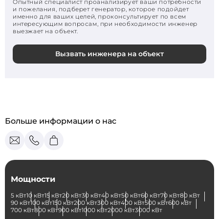
Опытный специалист проанализирует ваши потребности
и пожелания, подберет генератор, которое подойдет
именно для ваших целей, проконсультирует по всем
интересующим вопросам, при необходимости инженер
выезжает на объект.
Вызвать инженера на объект
Больше информации о нас
Мощности
5 кВт
10 кВт
15 кВт
20 кВт
30 кВт
40 кВт
50 кВт
60 кВт
70 кВт
80 кВт
90 кВт
100 кВт
150 кВт
200 кВт
300 кВт
400 кВт
500 кВт
600 кВт
700 кВт
800 кВт
900 кВт
1000 кВт
2000 кВт
3000 кВт