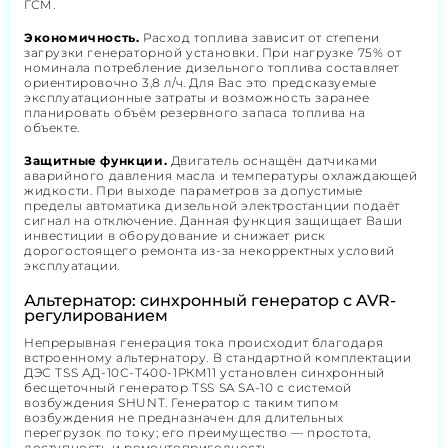
ГСМ.
Экономичность.
Расход топлива зависит от степени
загрузки генераторной установки. При нагрузке 75% от
номинала потребление дизельного топлива составляет
ориентировочно 3,8 л/ч. Для Вас это предсказуемые
эксплуатационные затраты и возможность заранее
планировать объём резервного запаса топлива на
объекте.
Защитные функции.
Двигатель оснащён датчиками
аварийного давления масла и температуры охлаждающей
жидкости. При выходе параметров за допустимые
пределы автоматика дизельной электростанции подаёт
сигнал на отключение. Данная функция защищает Ваши
инвестиции в оборудование и снижает риск
дорогостоящего ремонта из-за некорректных условий
эксплуатации.
Альтернатор: синхронный генератор с AVR-
регулированием
Непрерывная генерация тока происходит благодаря
встроенному альтернатору. В стандартной комплектации
ДЭС TSS АД-10С-Т400-1РКМ11 установлен синхронный
бесщеточный генератор TSS SA SA-10 с системой
возбуждения SHUNT. Генератор с таким типом
возбуждения не предназначен для длительных
перегрузок по току; его преимущество — простота,
доступность и ремонтопригодность.