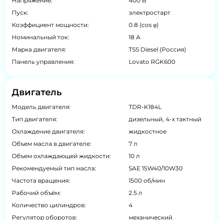
Напряжение:
400 В
Пуск:
электростарт
Коэффициент мощности:
0.8 (cos φ)
Номинальный ток:
18 А
Марка двигателя:
TSS Diesel (Россия)
Панель управления:
Lovato RGK600
Двигатель
Модель двигателя:
TDR-K184L
Тип двигателя:
дизельный, 4-х тактный
Охлаждение двигателя:
жидкостное
Объем масла в двигателе:
7 л
Объем охлаждающей жидкости:
10 л
Рекомендуемый тип масла:
SAE 15W40/10W30
Частота вращения:
1500 об/мин
Рабочий объём:
2.5 л
Количество цилиндров:
4
Регулятор оборотов:
механический