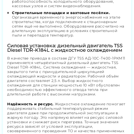
работоспособность холодильного оборудования,
кассовых узлов и систем видеонаблюдения.
Строительные площадки и вахтовые посёлки.
Организация временного энергоснабжения на этапе
строительства, когда подключение к стационарным
сетям ещё не выполнено. Оборудование рассчитано на
длительную эксплуатацию в условиях строительной
пыли и перепадов температур.
Силовая установка: дизельный двигатель TSS
Diesel TDR-K184L с жидкостное охлаждением
В качестве привода в составе ДГУ TSS АД-10С-Т400-1РКМ11
применяется четырёхтактный дизельный двигатель TSS
Diesel TDR-K184L. Система охлаждения — жидкостная,
закрытого типа с принудительной циркуляцией
охлаждающей жидкости и радиатором. Рабочий объём
двигателя составляет 2,5 л. Выбор жидкостного
охлаждения для станции мощностью 10 кВт обусловлен
необходимостью эффективного отвода тепла при
длительной работе с высокими нагрузками.
Надёжность и ресурс.
Жидкостное охлаждение помогает
поддерживать стабильный температурный режим
двигателя даже при продолжительной эксплуатации в
жаркую погоду. Это напрямую влияет на ресурс силовой
установки и снижает риск перегрева. Точные значения
ресурса зависят от условий эксплуатации,
своевременного проведения ТО и качества применяемых