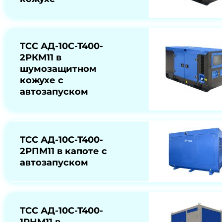
ТСС АД-10С-Т400-
2РКМ11 в
шумозащитном
кожухе с
автозапуском
ТСС АД-10С-Т400-
2РПМ11 в капоте с
автозапуском
ТСС АД-10С-Т400-