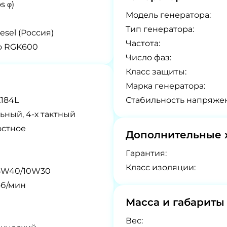
s φ)
Модель генератора:
Tип генератора:
esel (Россия)
Частота:
o RGK600
Число фаз:
Класс защиты:
Марка генератора:
184L
Стабильность напряже
ьный, 4-х тактный
остное
Дополнительные 
Гарантия:
Класс изоляции:
5W40/10W30
об/мин
Масса и габариты
Вес: