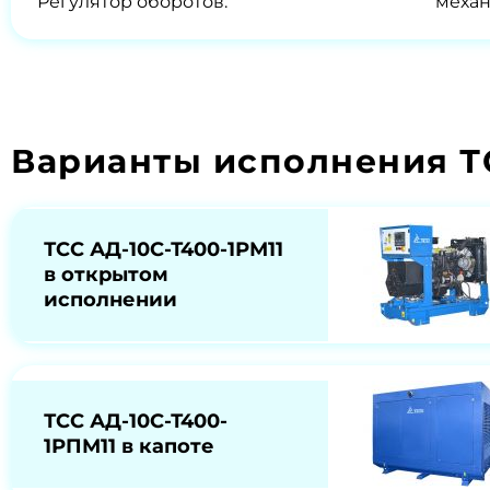
Регулятор оборотов:
меха
Варианты исполнения ТС
ТСС АД-10С-Т400-1РМ11
в открытом
исполнении
ТСС АД-10С-Т400-
1РПМ11 в капоте