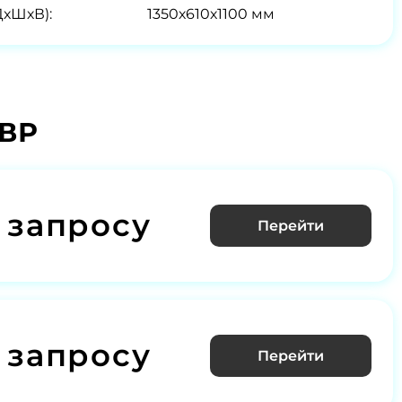
ДхШхВ):
1350х610х1100 мм
АВР
 запросу
Перейти
 запросу
Перейти