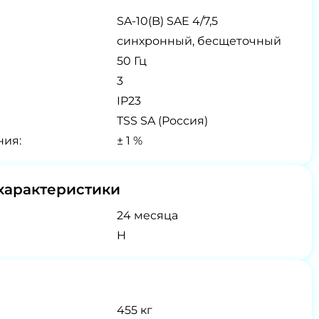
SA-10(B) SAE 4/7,5
синхронный, бесщеточный
50 Гц
3
IP23
TSS SA (Россия)
ния:
± 1 %
характеристики
24 месяца
H
455 кг