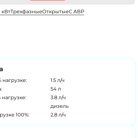
0 кВт
Трехфазные
Открытые
С АВР
а
 нагрузке:
1.5 л/ч
:
54 л
 нагрузке:
3.8 л/ч
дизель
рузке 100%:
2.8 л/ч