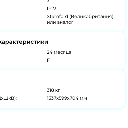
3
IP23
Stamford (Великобритания)
или аналог
характеристики
24 месяца
F
318 кг
ДхШхВ):
1337x599x704 мм