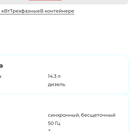
0 кВт
Трехфазные
В контейнере
а
:
14.3 л
дизель
синхронный, бесщеточный
50 Гц