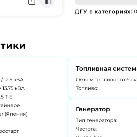
ДГУ в категориях:
1
стики
Топливная систем
 / 12.5 кВА
Объем топливного бака
 / 13.75 кВА
Топливо:
.5 T-E
тейнере
Генератор
r (Япония)
Tип генератора:
Частота:
ростарт