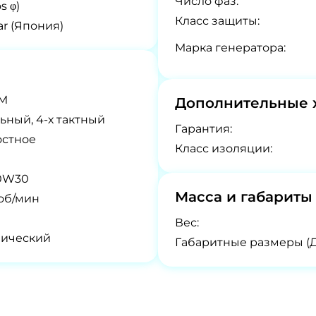
Число фаз:
s φ)
Класс защиты:
r (Япония)
Марка генератора:
0M
Дополнительные 
ьный, 4-х тактный
Гарантия:
остное
Класс изоляции:
10W30
Масса и габариты
об/мин
Вес:
нический
Габаритные размеры (