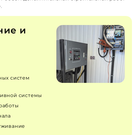
.
ние и
ных систем
ивной системы
работы
нала
уживание