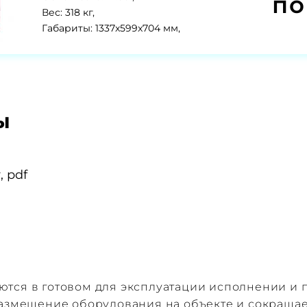
по
Вес: 318 кг,
Габариты: 1337x599x704 мм,
ы
 pdf
тся в готовом для эксплуатации исполнении и п
размещение оборудования на объекте и сокраща