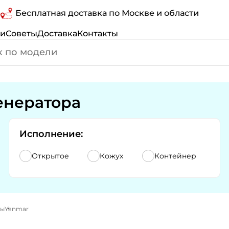
есплатная доставка по Москве и области
С
ги
Советы
Доставка
Контакты
енератора
Исполнение:
Открытое
Кожух
Контейнер
ры
Yanmar