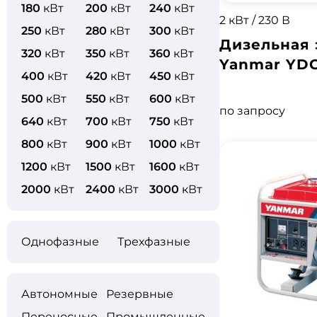
180
кВт
200
кВт
240
кВт
2 кВт / 230 В
250
кВт
280
кВт
300
кВт
Дизельная 
320
кВт
350
кВт
360
кВт
Yanmar YDG
400
кВт
420
кВт
450
кВт
500
кВт
550
кВт
600
кВт
по запросу
640
кВт
700
кВт
750
кВт
800
кВт
900
кВт
1000
кВт
1200
кВт
1500
кВт
1600
кВт
2000
кВт
2400
кВт
3000
кВт
Однофазные
Трехфазные
Автономные
Резервные
Переносные
Промышленные