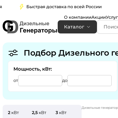
Быстрая доставка по всей России
Б
О компании
Акции
Услу
Каталог
Подбор Дизельного г
Мощность, кВт:
от
до
Дизельные генерато
2
кВт
2,5
кВт
3
кВт