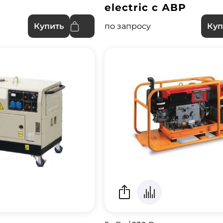
electric с АВР
по запросу
Купить
Куп