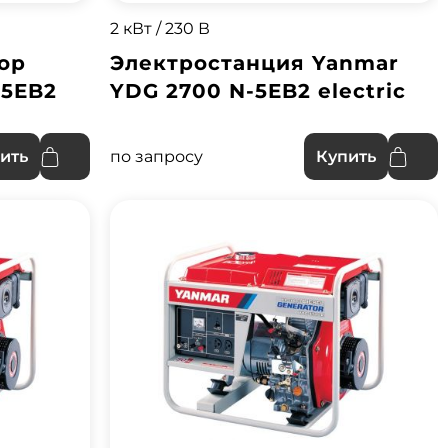
2 кВт / 230 В
ор
Электростанция Yanmar
-5EB2
YDG 2700 N-5EB2 electric
по запросу
ить
Купить