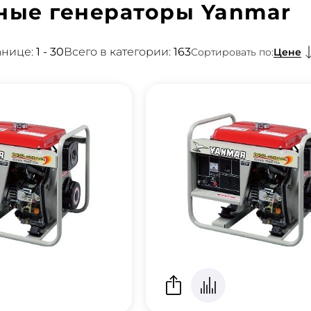
ные генераторы Yanmar
анице:
1 - 30
Всего в категории:
163
Цене
Сортировать по: