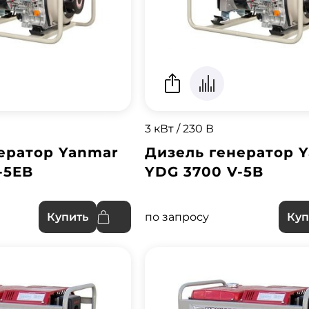
3 кВт / 230 В
ератор Yanmar
Дизель генератор 
-5EB
YDG 3700 V-5B
по запросу
Купить
Куп