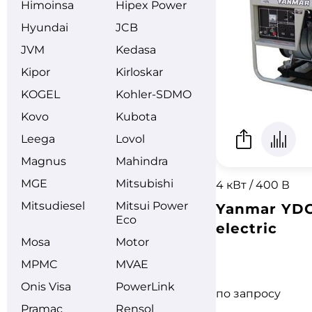
Himoinsa
Hipex Power
Hyundai
JCB
JVM
Kedasa
Kipor
Kirloskar
KOGEL
Kohler-SDMO
Kovo
Kubota
Leega
Lovol
Magnus
Mahindra
MGE
Mitsubishi
4 кВт / 400 В
Mitsudiesel
Mitsui Power
Yanmar YDG
Eco
electric
Mosa
Motor
MPMC
MVAE
Onis Visa
PowerLink
по запросу
Pramac
Rensol