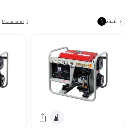
1
2
3
...
6
Мощности