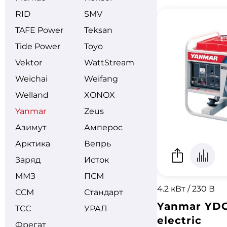
RID
SMV
TAFE Power
Teksan
Tide Power
Toyo
Vektor
WattStream
Weichai
Weifang
Welland
XONOX
Yanmar
Zeus
Азимут
Амперос
Арктика
Вепрь
Заряд
Исток
ММЗ
ПСМ
4.2 кВт / 230 В
ССМ
Стандарт
Yanmar YDG
ТСС
УРАЛ
electric
Фрегат