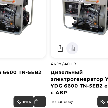
4 кВт / 400 В
 6600 TN-5EB2
Дизельный
электрогенератор 
YDG 6600 TN-5EB2 el
с АВР
по запросу
Купить
Куп