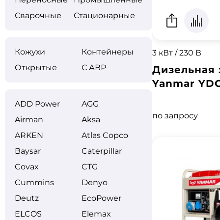
Сварочные
Стационарные
Кожухи
Контейнеры
3 кВт / 230 В
Открытые
С АВР
Дизельная 
Yanmar YDG
ADD Power
AGG
по запросу
Airman
Aksa
ARKEN
Atlas Copco
Baysar
Caterpillar
Covax
CTG
Cummins
Denyo
Deutz
EcoPower
ELCOS
Elemax