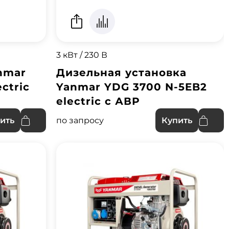
3 кВт / 230 В
nmar
Дизельная установка
ctric
Yanmar YDG 3700 N-5EB2
electric с АВР
по запросу
ить
Купить