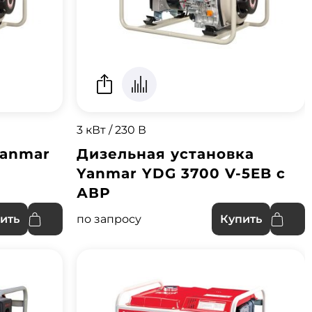
3 кВт / 230 В
Yanmar
Дизельная установка
Yanmar YDG 3700 V-5EB с
АВР
по запросу
ить
Купить