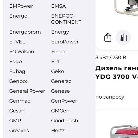
EMPower
EMSA
Energo
ENERGO­
CONTINENT
Energoprom
Energy
ETVEL
EuroPower
FG Wilson
Firman
3 кВт / 230 В
Fogo
FPT
Дизель ген
Fubag
Geko
YDG 3700 V
Genbox
Generac
General Power
Genese
по запросу
Genmac
GenPower
Gesan
GMGen
GMP
Goodmash
Greaves
Hertz