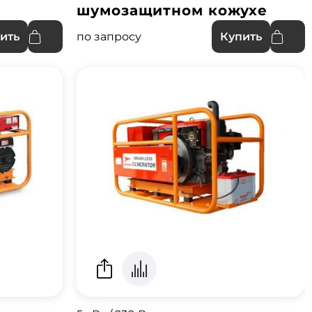
шумозащитном кожухе
по запросу
ить
Купить