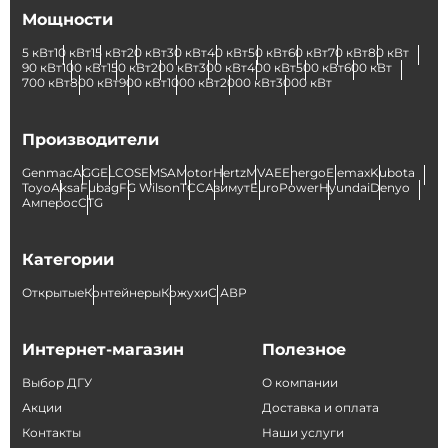
Мощности
5 кВт
10 кВт
15 кВт
20 кВт
30 кВт
40 кВт
50 кВт
60 кВт
70 кВт
80 кВт
90 кВт
100 кВт
150 кВт
200 кВт
300 кВт
400 кВт
500 кВт
600 кВт
700 кВт
800 кВт
900 кВт
1000 кВт
2000 кВт
3000 кВт
Производители
Genmac
AGG
ELCOS
EMSA
Motor
Hertz
MVAE
Energo
Elemax
Kubota
Toyo
Aksa
Fubag
FG Wilson
ТСС
Азимут
EuroPower
Hyundai
Denyo
Амперос
CTG
Категории
Открытые
Контейнеры
Кожухи
С АВР
Интернет-магазин
Полезное
Выбор ДГУ
О компании
Акции
Доставка и оплата
Контакты
Наши услуги