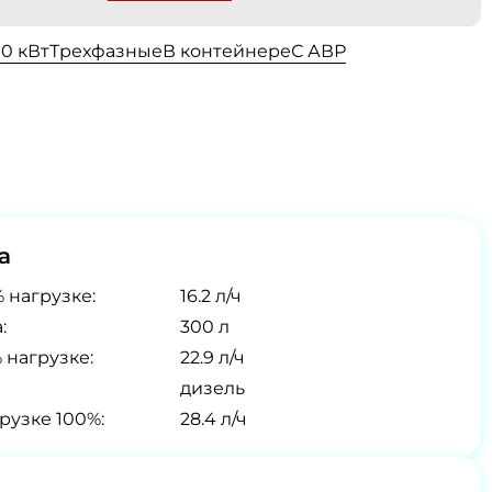
00 кВт
Трехфазные
В контейнере
С АВР
а
 нагрузке:
16.2 л/ч
:
300 л
 нагрузке:
22.9 л/ч
дизель
рузке 100%:
28.4 л/ч