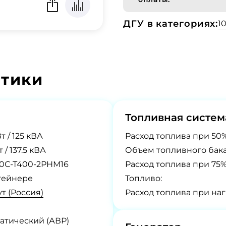
ДГУ в категориях:
1
стики
Топливная систем
т / 125 кВА
Расход топлива при 50%
т / 137.5 кВА
Объем топливного бака
0С-Т400-2РНМ16
Расход топлива при 75%
тейнере
Топливо:
т (Россия)
Расход топлива при наг
атический (АВР)