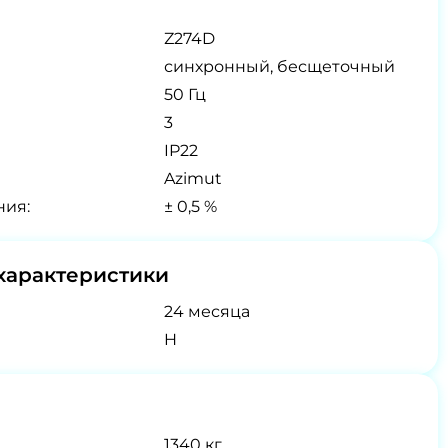
Z274D
синхронный, бесщеточный
50 Гц
3
IP22
Azimut
ния:
± 0,5 %
характеристики
24 месяца
H
1340 кг