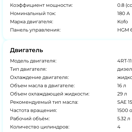
Коэффициент мощности:
0.8 (co
Номинальный ток:
180 А
Марка двигателя:
Kofo
Панель управления:
HGM 6
Двигатель
Модель двигателя:
4RT-1
Тип двигателя:
дизел
Охлаждение двигателя:
жидк
Объем масла в двигателе:
16 л
Объем охлаждающей жидкости:
29 л
Рекомендуемый тип масла:
SAE 1
Частота вращения:
1500 
Рабочий объём:
5.32 л
Количество цилиндров:
4