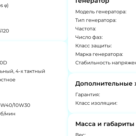
Генератор
s φ)
Модель генератора:
Tип генератора:
Частота:
120
Число фаз:
Класс защиты:
Марка генератора:
10D
Стабильность напряже
ьный, 4-х тактный
остное
Дополнительные 
Гарантия:
Класс изоляции:
5W40/10W30
об/мин
Масса и габариты
Вес: