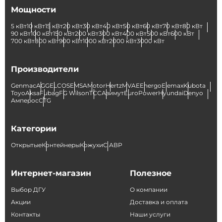
Мощности
5 кВт
10 кВт
15 кВт
20 кВт
30 кВт
40 кВт
50 кВт
60 кВт
70 кВт
80 кВт
90 кВт
100 кВт
150 кВт
200 кВт
300 кВт
400 кВт
500 кВт
600 кВт
700 кВт
800 кВт
900 кВт
1000 кВт
2000 кВт
3000 кВт
Производители
Genmac
AGG
ELCOS
EMSA
Motor
Hertz
MVAE
Energo
Elemax
Kubota
Toyo
Aksa
Fubag
FG Wilson
ТСС
Азимут
EuroPower
Hyundai
Denyo
Амперос
CTG
Категории
Открытые
Контейнеры
Кожухи
С АВР
Интернет-магазин
Полезное
Выбор ДГУ
О компании
Акции
Доставка и оплата
Контакты
Наши услуги