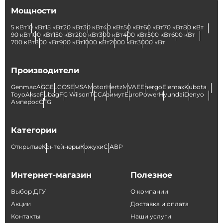
Мощности
5 кВт
10 кВт
15 кВт
20 кВт
30 кВт
40 кВт
50 кВт
60 кВт
70 кВт
80 кВт
90 кВт
100 кВт
150 кВт
200 кВт
300 кВт
400 кВт
500 кВт
600 кВт
700 кВт
800 кВт
900 кВт
1000 кВт
2000 кВт
3000 кВт
Производители
Genmac
AGG
ELCOS
EMSA
Motor
Hertz
MVAE
Energo
Elemax
Kubota
Toyo
Aksa
Fubag
FG Wilson
ТСС
Азимут
EuroPower
Hyundai
Denyo
Амперос
CTG
Категории
Открытые
Контейнеры
Кожухи
С АВР
Интернет-магазин
Полезное
Выбор ДГУ
О компании
Акции
Доставка и оплата
Контакты
Наши услуги