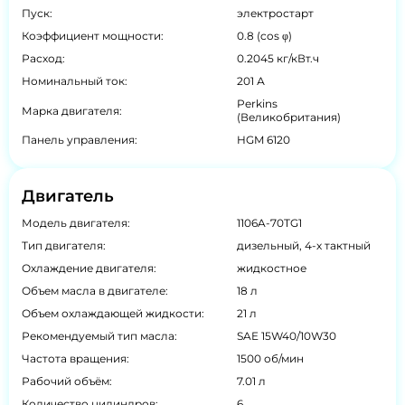
Пуск:
электростарт
Коэффициент мощности:
0.8 (cos φ)
Расход:
0.2045 кг/кВт.ч
Номинальный ток:
201 А
Perkins
Марка двигателя:
(Великобритания)
Панель управления:
HGM 6120
Двигатель
Модель двигателя:
1106A-70TG1
Тип двигателя:
дизельный, 4-х тактный
Охлаждение двигателя:
жидкостное
Объем масла в двигателе:
18 л
Объем охлаждающей жидкости:
21 л
Рекомендуемый тип масла:
SAE 15W40/10W30
Частота вращения:
1500 об/мин
Рабочий объём:
7.01 л
Количество цилиндров:
6