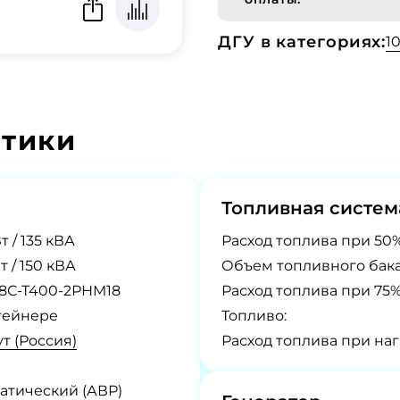
ДГУ в категориях:
1
стики
Топливная систем
т / 135 кВА
Расход топлива при 50%
т / 150 кВА
Объем топливного бака
8С-Т400-2РНМ18
Расход топлива при 75%
тейнере
Топливо:
т (Россия)
Расход топлива при наг
атический (АВР)