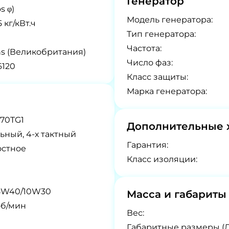
Генератор
s φ)
Модель генератора:
 кг/кВт.ч
Tип генератора:
Частота:
ns (Великобритания)
Число фаз:
120
Класс защиты:
Марка генератора:
-70TG1
Дополнительные 
ьный, 4-х тактный
Гарантия:
остное
Класс изоляции:
5W40/10W30
Масса и габариты
об/мин
Вес:
Габаритные размеры (