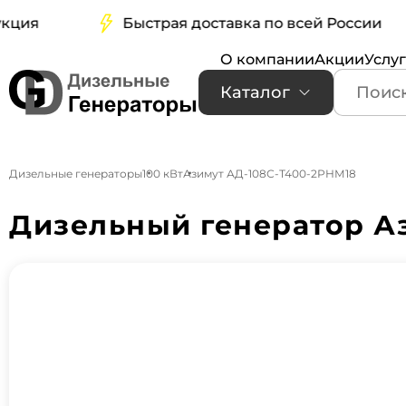
я
Быстрая доставка по всей России
О компании
Акции
Услу
Каталог
Дизельные генераторы
100 кВт
Азимут АД-108С-Т400-2РНМ18
Дизельный генератор Аз