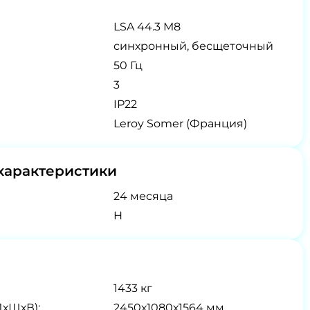
LSA 44.3 M8
синхронный, бесщеточный
50 Гц
3
IP22
Leroy Somer (Франция)
характеристики
24 месяца
H
1433 кг
ДхШхВ):
2450х1080х1564 мм