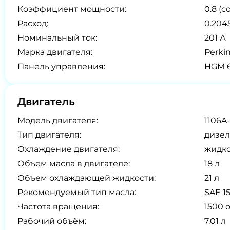
Коэффициент мощности:
0.8 (co
Расход:
0.2045
Номинальный ток:
201 А
Марка двигателя:
Perki
Панель управления:
HGM 6
Двигатель
Модель двигателя:
1106A
Тип двигателя:
дизел
Охлаждение двигателя:
жидк
Объем масла в двигателе:
18 л
Объем охлаждающей жидкости:
21 л
Рекомендуемый тип масла:
SAE 1
Частота вращения:
1500 
Рабочий объём:
7.01 л