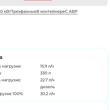
00 кВт
Трехфазные
В контейнере
С АВР
а
 нагрузке:
15.9 л/ч
:
330 л
 нагрузке:
22.7 л/ч
дизель
рузке 100%:
30.2 л/ч