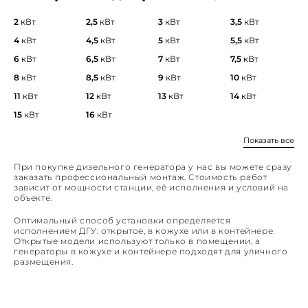
2
кВт
2,5
кВт
3
кВт
3,5
кВт
4
кВт
4,5
кВт
5
кВт
5,5
кВт
6
кВт
6,5
кВт
7
кВт
7,5
кВт
8
кВт
8,5
кВт
9
кВт
10
кВт
11
кВт
12
кВт
13
кВт
14
кВт
15
кВт
16
кВт
Показать все
При покупке дизельного генератора у нас вы можете сразу
заказать профессиональный монтаж. Стоимость работ
зависит от мощности станции, её исполнения и условий на
объекте.
Оптимальный способ установки определяется
исполнением ДГУ: открытое, в кожухе или в контейнере.
Открытые модели используют только в помещении, а
генераторы в кожухе и контейнере подходят для уличного
размещения.