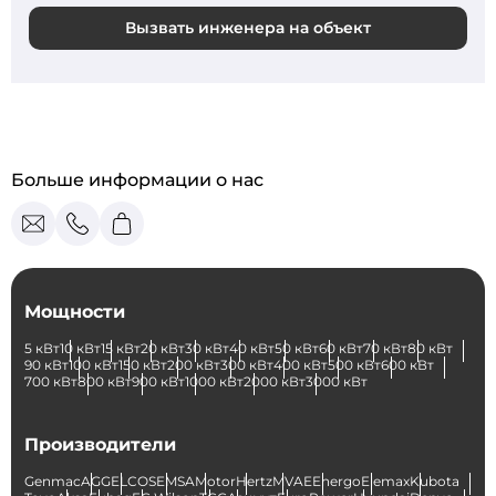
Вызвать инженера на объект
Больше информации о нас
Мощности
5 кВт
10 кВт
15 кВт
20 кВт
30 кВт
40 кВт
50 кВт
60 кВт
70 кВт
80 кВт
90 кВт
100 кВт
150 кВт
200 кВт
300 кВт
400 кВт
500 кВт
600 кВт
700 кВт
800 кВт
900 кВт
1000 кВт
2000 кВт
3000 кВт
Производители
Genmac
AGG
ELCOS
EMSA
Motor
Hertz
MVAE
Energo
Elemax
Kubota