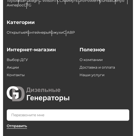
Toyo
Aksa
Fubag
FG Wilson
ТСС
Азимут
EuroPower
Hyundai
Denyo
Амперос
CTG
Категории
Открытые
Контейнеры
Кожухи
С АВР
Интернет-магазин
Полезное
Выбор ДГУ
О компании
Акции
Доставка и оплата
Контакты
Наши услуги
Отправить