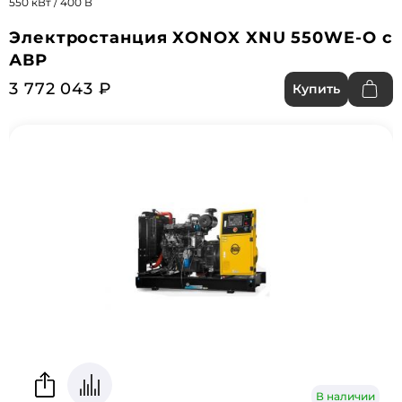
550 кВт / 400 В
Электростанция XONOX XNU 550WE-O с
АВР
3 772 043 ₽
Купить
В наличии