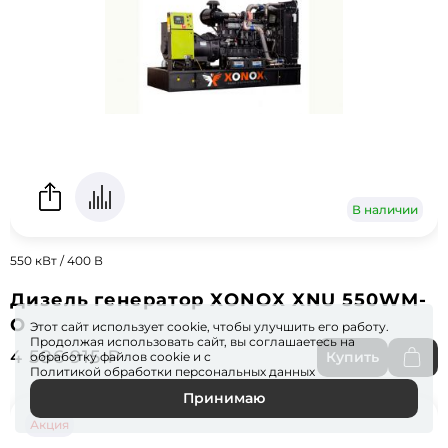
В наличии
550 кВт / 400 В
Дизель генератор XONOX XNU 550WM-
O
Этот сайт использует cookie, чтобы улучшить его работу.
Продолжая использовать сайт, вы соглашаетесь на
4 586 915 ₽
Купить
обработку файлов
cookie
и с
Политикой обработки персональных данных
Принимаю
Акция