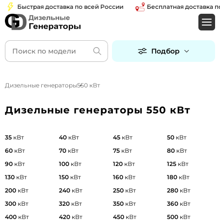
Быстрая доставка по всей России
Бесплатная доставка по Мос
Подбор
Дизельные генераторы
550 кВт
Дизельные генераторы 550 кВт
35
кВт
40
кВт
45
кВт
50
кВт
60
кВт
70
кВт
75
кВт
80
кВт
90
кВт
100
кВт
120
кВт
125
кВт
130
кВт
150
кВт
160
кВт
180
кВт
200
кВт
240
кВт
250
кВт
280
кВт
300
кВт
320
кВт
350
кВт
360
кВт
400
кВт
420
кВт
450
кВт
500
кВт