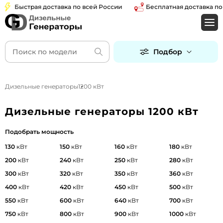
Быстрая доставка по всей России
Бесплатная доставка по Мос
Подбор
Дизельные генераторы
1200 кВт
Дизельные генераторы 1200 кВт
Подобрать мощность
130
кВт
150
кВт
160
кВт
180
кВт
200
кВт
240
кВт
250
кВт
280
кВт
300
кВт
320
кВт
350
кВт
360
кВт
400
кВт
420
кВт
450
кВт
500
кВт
550
кВт
600
кВт
640
кВт
700
кВт
750
кВт
800
кВт
900
кВт
1000
кВт