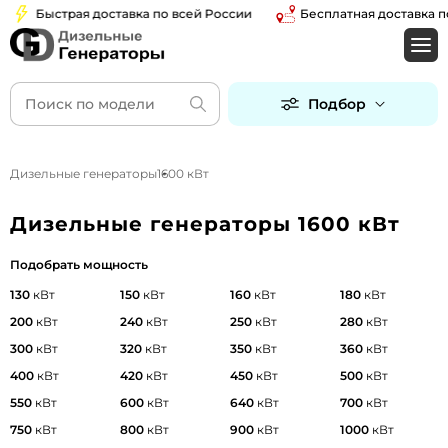
Быстрая доставка по всей России
Бесплатная доставка по Мо
Подбор
Дизельные генераторы
1600 кВт
Дизельные генераторы 1600 кВт
Подобрать мощность
130
кВт
150
кВт
160
кВт
180
кВт
200
кВт
240
кВт
250
кВт
280
кВт
300
кВт
320
кВт
350
кВт
360
кВт
400
кВт
420
кВт
450
кВт
500
кВт
550
кВт
600
кВт
640
кВт
700
кВт
750
кВт
800
кВт
900
кВт
1000
кВт