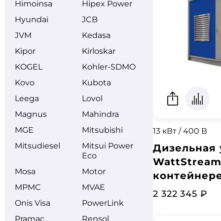
Himoinsa
Hipex Power
Hyundai
JCB
JVM
Kedasa
Kipor
Kirloskar
KOGEL
Kohler-SDMO
Kovo
Kubota
Leega
Lovol
Magnus
Mahindra
MGE
Mitsubishi
13 кВт / 400 В
Mitsudiesel
Mitsui Power
Дизельная 
Eco
WattStream
Mosa
Motor
контейнере
MPMC
MVAE
2 322 345 ₽
Onis Visa
PowerLink
Pramac
Rensol