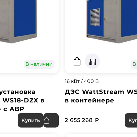
В наличии
В
16 кВт / 400 В
установка
ДЭС WattStream W
 WS18-DZX в
в контейнере
 с АВР
2 655 268 ₽
Купить
Ку