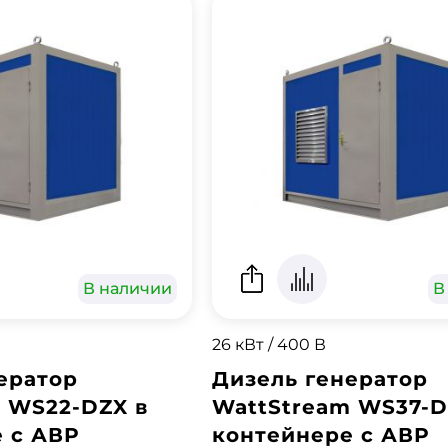
В наличии
В
26 кВт / 400 В
ератор
Дизель генератор
 WS22-DZX в
WattStream WS37-D
 с АВР
контейнере с АВР