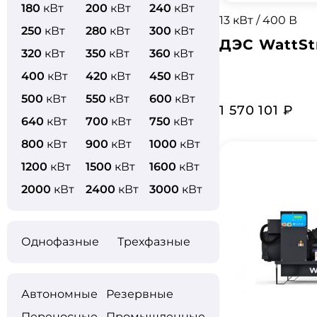
180
кВт
200
кВт
240
кВт
13 кВт / 400 В
250
кВт
280
кВт
300
кВт
ДЭС WattS
320
кВт
350
кВт
360
кВт
400
кВт
420
кВт
450
кВт
500
кВт
550
кВт
600
кВт
1 570 101 ₽
640
кВт
700
кВт
750
кВт
800
кВт
900
кВт
1000
кВт
1200
кВт
1500
кВт
1600
кВт
2000
кВт
2400
кВт
3000
кВт
Однофазные
Трехфазные
Автономные
Резервные
Переносные
Промышленные