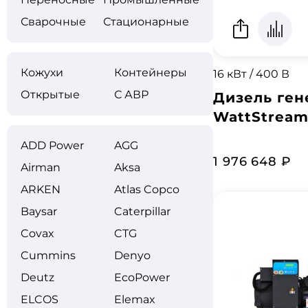
Сварочные
Стационарные
Кожухи
Контейнеры
16 кВт / 400 В
Открытые
С АВР
Дизель ген
WattStrea
ADD Power
AGG
1 976 648 ₽
Airman
Aksa
ARKEN
Atlas Copco
Baysar
Caterpillar
Covax
CTG
Cummins
Denyo
Deutz
EcoPower
ELCOS
Elemax