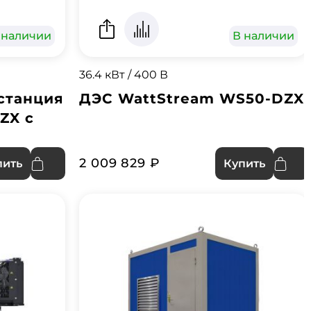
 наличии
В наличии
36.4 кВт / 400 В
станция
ДЭС WattStream WS50-DZX
ZX с
2 009 829 ₽
пить
Купить