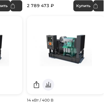
2 789 473 ₽
пить
Купить
14 кВт / 400 В