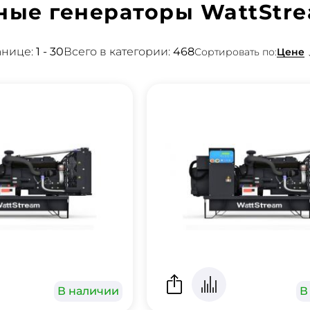
ные генераторы WattStr
анице:
1 - 30
Всего в категории:
468
Цене
Сортировать по:
В наличии
В