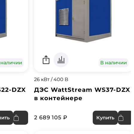
 наличии
В наличии
26 кВт / 400 В
S22-DZX
ДЭС WattStream WS37-DZX
в контейнере
2 689 105 ₽
пить
Купить