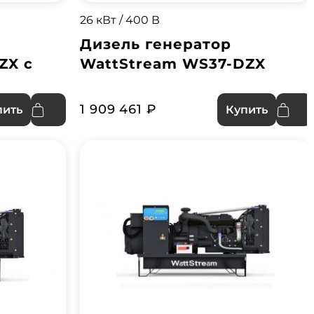
26 кВт / 400 В
Дизель генератор
ZX с
WattStream WS37-DZX
1 909 461 ₽
пить
Купить