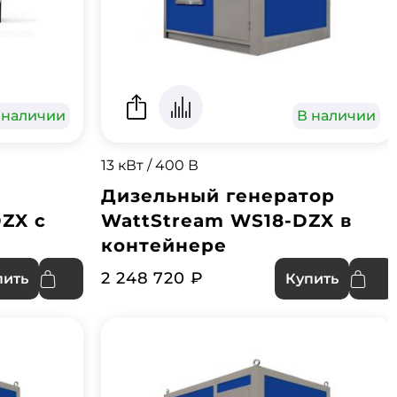
 наличии
В наличии
13 кВт / 400 В
Дизельный генератор
ZX с
WattStream WS18-DZX в
контейнере
2 248 720 ₽
пить
Купить