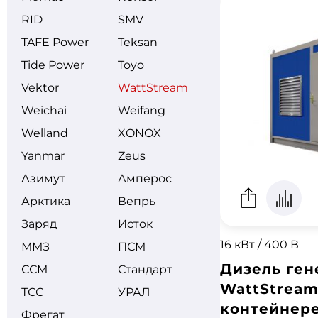
RID
SMV
TAFE Power
Teksan
Tide Power
Toyo
Vektor
WattStream
Weichai
Weifang
Welland
XONOX
Yanmar
Zeus
Азимут
Амперос
Арктика
Вепрь
Заряд
Исток
16 кВт / 400 В
ММЗ
ПСМ
Дизель ген
ССМ
Стандарт
WattStream
ТСС
УРАЛ
контейнере
Фрегат