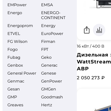
EMPower
EMSA
Energo
ENERGO­
CONTINENT
Energoprom
Energy
ETVEL
EuroPower
FG Wilson
Firman
16 кВт / 400 В
Fogo
FPT
Дизельная 
Fubag
Geko
WattStream
Genbox
Generac
АВР
General Power
Genese
2 050 273 ₽
Genmac
GenPower
Gesan
GMGen
GMP
Goodmash
Greaves
Hertz