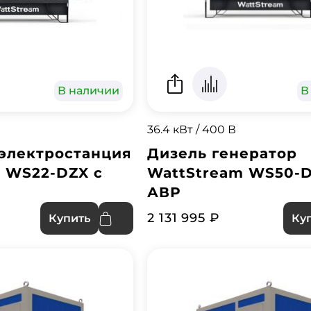
В наличии
В
36.4 кВт / 400 В
электростанция
Дизель генератор
 WS22-DZX с
WattStream WS50-D
АВР
2 131 995 ₽
Купить
Ку