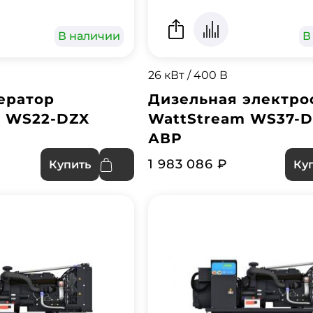
В наличии
В
26 кВт / 400 В
ератор
Дизельная электро
m WS22-DZX
WattStream WS37-D
АВР
1 983 086 ₽
Купить
Ку