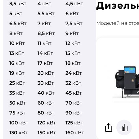
Дизель
3,5
кВт
4
кВт
4,5
кВт
5
кВт
5,5
кВт
6
кВт
Моделей на стр
6,5
кВт
7
кВт
7,5
кВт
8
кВт
8,5
кВт
9
кВт
10
кВт
11
кВт
12
кВт
13
кВт
14
кВт
15
кВт
16
кВт
17
кВт
18
кВт
19
кВт
20
кВт
24
кВт
25
кВт
30
кВт
32
кВт
35
кВт
40
кВт
45
кВт
50
кВт
60
кВт
70
кВт
75
кВт
80
кВт
90
кВт
100
кВт
120
кВт
125
кВт
130
кВт
150
кВт
160
кВт