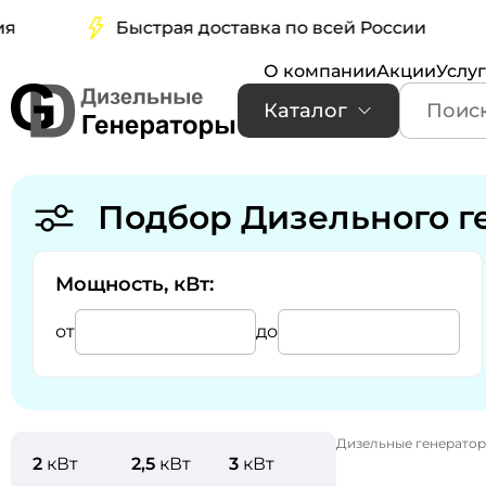
Быстрая доставка по всей России
О компании
Акции
Услу
Каталог
Подбор Дизельного г
Мощность, кВт:
от
до
Дизельные генерато
2
кВт
2,5
кВт
3
кВт