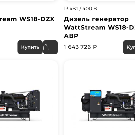
13 кВт / 400 В
tream WS18-DZX
Дизель генератор
WattStream WS18-D
АВР
1 643 726 ₽
Купить
Ку