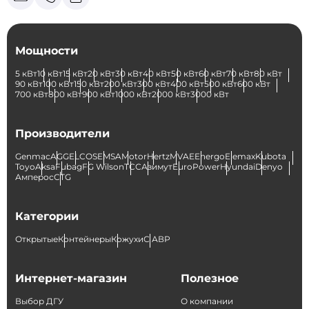
Мощности
5 кВт
10 кВт
15 кВт
20 кВт
30 кВт
40 кВт
50 кВт
60 кВт
70 кВт
80 кВт
90 кВт
100 кВт
150 кВт
200 кВт
300 кВт
400 кВт
500 кВт
600 кВт
700 кВт
800 кВт
900 кВт
1000 кВт
2000 кВт
3000 кВт
Производители
Genmac
AGG
ELCOS
EMSA
Motor
Hertz
MVAE
Energo
Elemax
Kubota
Toyo
Aksa
Fubag
FG Wilson
ТСС
Азимут
EuroPower
Hyundai
Denyo
Амперос
CTG
Категории
Открытые
Контейнеры
Кожухи
С АВР
Интернет-магазин
Полезное
Выбор ДГУ
О компании