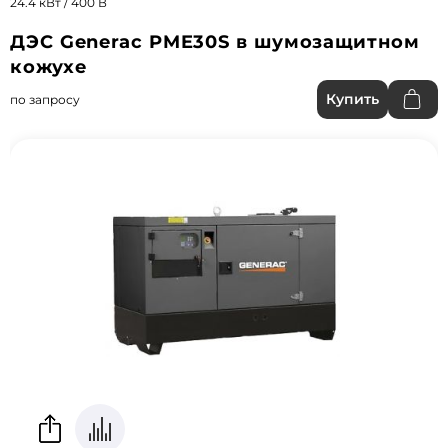
24.4 кВт / 400 В
ДЭС Generac PME30S в шумозащитном
кожухе
Купить
по запросу