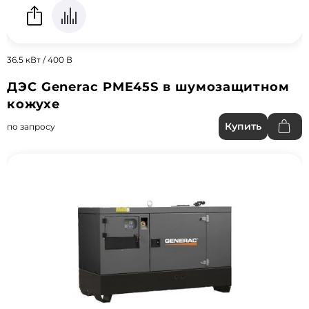
36.5 кВт / 400 В
ДЭС Generac PME45S в шумозащитном
кожухе
Купить
по запросу