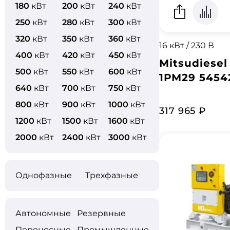
180
кВт
200
кВт
240
кВт
250
кВт
280
кВт
300
кВт
320
кВт
350
кВт
360
кВт
16 кВт / 230 В
400
кВт
420
кВт
450
кВт
Mitsudiesel
500
кВт
550
кВт
600
кВт
1РМ29 5454
640
кВт
700
кВт
750
кВт
800
кВт
900
кВт
1000
кВт
317 965 ₽
1200
кВт
1500
кВт
1600
кВт
2000
кВт
2400
кВт
3000
кВт
Однофазные
Трехфазные
Автономные
Резервные
Переносные
Промышленные