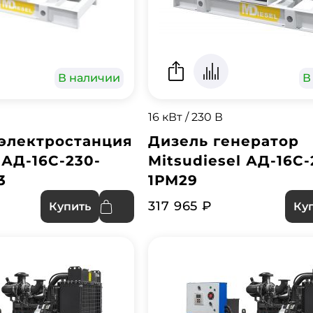
В наличии
В
16 кВт / 230 В
электростанция
Дизель генератор
 АД-16С-230-
Mitsudiesel АД-16С-
3
1РМ29
317 965 ₽
Купить
Ку