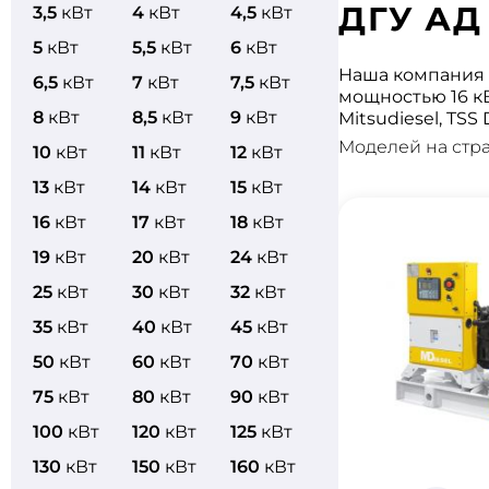
ДГУ АД 
3,5
кВт
4
кВт
4,5
кВт
5
кВт
5,5
кВт
6
кВт
Наша компания 
6,5
кВт
7
кВт
7,5
кВт
мощностью 16 к
8
кВт
8,5
кВт
9
кВт
Mitsudiesel, TSS
Моделей на стр
10
кВт
11
кВт
12
кВт
13
кВт
14
кВт
15
кВт
16
кВт
17
кВт
18
кВт
19
кВт
20
кВт
24
кВт
25
кВт
30
кВт
32
кВт
35
кВт
40
кВт
45
кВт
50
кВт
60
кВт
70
кВт
75
кВт
80
кВт
90
кВт
100
кВт
120
кВт
125
кВт
130
кВт
150
кВт
160
кВт