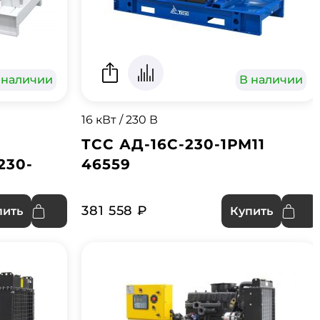
 наличии
В наличии
16 кВт / 230 В
ТСС АД-16С-230-1РМ11
230-
46559
381 558 ₽
пить
Купить