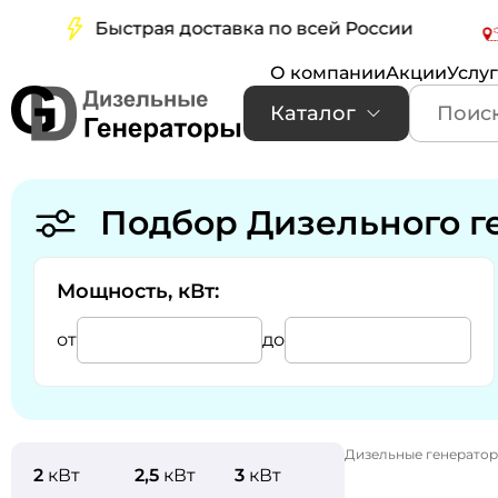
Быстрая доставка по всей России
Бес
О компании
Акции
Услу
Каталог
Подбор Дизельного г
Мощность, кВт:
от
до
Дизельные генерато
2
кВт
2,5
кВт
3
кВт