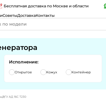
платная доставка по Москве и области
Се
ги
Советы
Доставка
Контакты
енератора
Исполнение:
Открытое
Кожух
Контейнер
ры
ДГУ АД 16С Т230