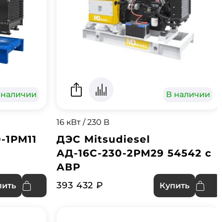
 наличии
В наличии
16 кВт / 230 В
-1РМ11
ДЭС Mitsudiesel
АД-16С-230-2РМ29 54542 с
АВР
393 432 ₽
пить
Купить