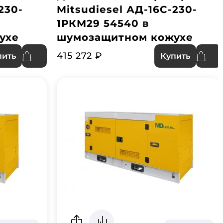
230-
Mitsudiesel АД-16С-230-
1РКМ29 54540 в
ухе
шумозащитном кожухе
415 272 ₽
пить
Купить