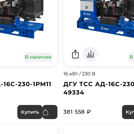
В наличии
В
16 кВт / 230 В
-16С-230-1РМ11
ДГУ ТСС АД-16С-230
49334
381 558 ₽
Купить
Ку