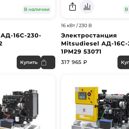
В наличии
В
16 кВт / 230 В
 АД-16С-230-
Электростанция
2
Mitsudiesel АД-16С-
1РМ29 53071
317 965 ₽
Купить
Ку