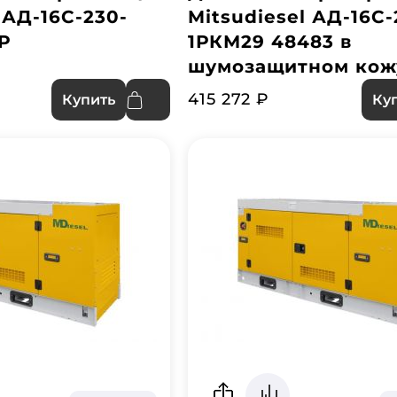
 АД-16С-230-
Mitsudiesel АД-16С-
Р
1РКМ29 48483 в
шумозащитном кож
415 272 ₽
Купить
Ку