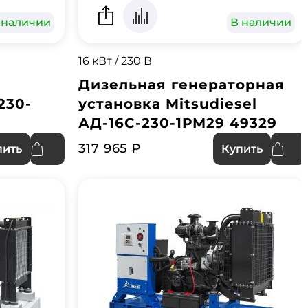
 наличии
В наличии
16 кВт / 230 В
Дизельная генераторная
230-
установка Mitsudiesel
АД-16С-230-1РМ29 49329
317 965 ₽
пить
Купить