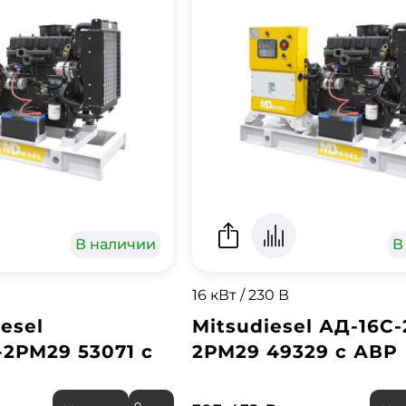
В наличии
В
16 кВт / 230 В
esel
Mitsudiesel АД-16С-
-2РМ29 53071 с
2РМ29 49329 с АВР