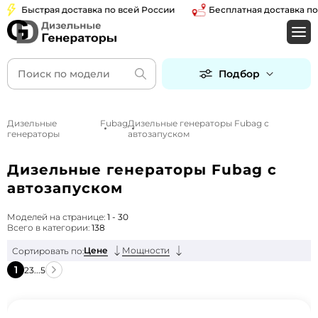
Быстрая доставка по всей России
Бесплатная доставка по Мос
Подбор
Дизельные
Fubag
Дизельные генераторы Fubag с
генераторы
автозапуском
Дизельные генераторы Fubag с
автозапуском
Моделей на странице:
1 - 30
Всего в категории:
138
Цене
Мощности
Сортировать по:
1
2
3
...
5