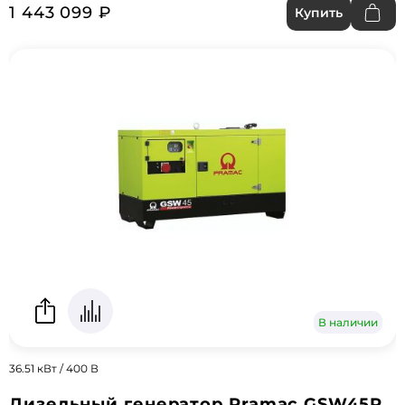
1 443 099 ₽
Купить
В наличии
36.51 кВт / 400 В
Дизельный генератор Pramac GSW45P