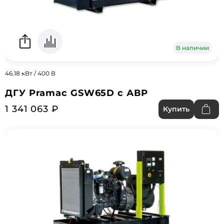
В наличии
46.18 кВт / 400 В
ДГУ Pramac GSW65D с АВР
1 341 063 ₽
Купить