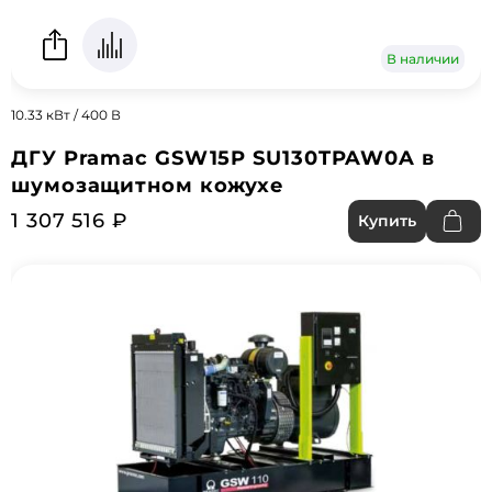
В наличии
10.33 кВт / 400 В
ДГУ Pramac GSW15P SU130TPAW0A в
шумозащитном кожухе
1 307 516 ₽
Купить