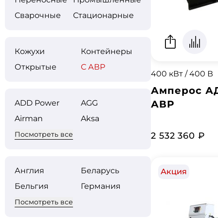
Сварочные
Стационарные
Кожухи
Контейнеры
Открытые
С АВР
400 кВт / 400 В
Амперос АД
ADD Power
AGG
АВР
Airman
Aksa
Посмотреть все
2 532 360 ₽
Англия
Беларусь
Акция
Бельгия
Германия
Посмотреть все