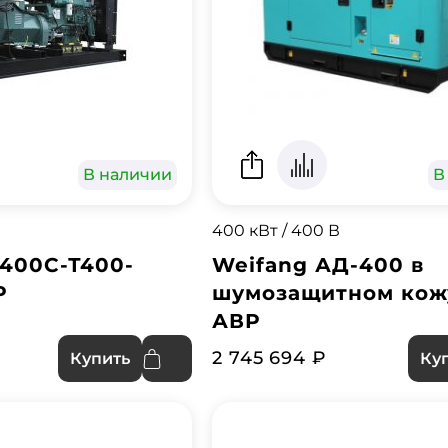
В наличии
В
400 кВт / 400 В
400С-Т400-
Weifang АД-400 в
Р
шумозащитном кож
АВР
2 745 694 ₽
Купить
Ку