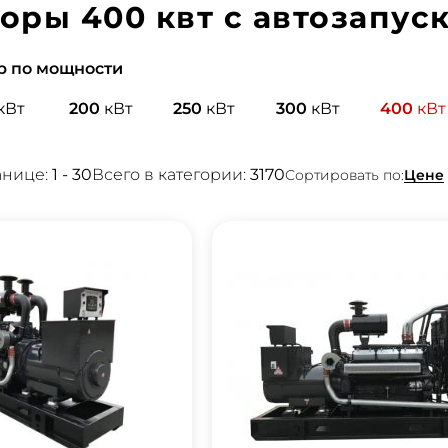
оры 400 квт с автозапус
р по мощности
кВт
200
кВт
250
кВт
300
кВт
400
кВт
анице:
1 - 30
Всего в категории:
3170
Цене
Сортировать по: