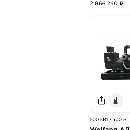
2 866 240 ₽
500 кВт / 400 В
Weifang АД