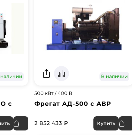
 наличии
В наличии
500 кВт / 400 В
O с
Фрегат АД-500 с АВР
2 852 433 ₽
пить
Купить