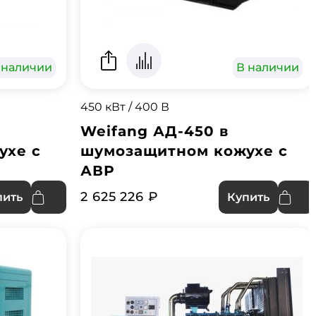
 наличии
В наличии
450 кВт / 400 В
Weifang АД-450 в
ухе с
шумозащитном кожухе с
АВР
2 625 226 ₽
пить
Купить