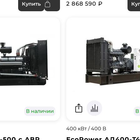
2 868 590 ₽
Купить
Ку
В наличии
В
400 кВт / 400 В
-500 с АВР
EcoPower АД400-T4