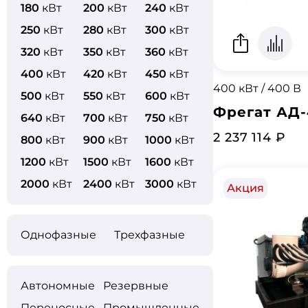
180
кВт
200
кВт
240
кВт
250
кВт
280
кВт
300
кВт
320
кВт
350
кВт
360
кВт
400
кВт
420
кВт
450
кВт
400 кВт / 400 В
500
кВт
550
кВт
600
кВт
Фрегат АД-
640
кВт
700
кВт
750
кВт
2 237 114 ₽
800
кВт
900
кВт
1000
кВт
1200
кВт
1500
кВт
1600
кВт
2000
кВт
2400
кВт
3000
кВт
Акция
Однофазные
Трехфазные
Автономные
Резервные
Переносные
Промышленные