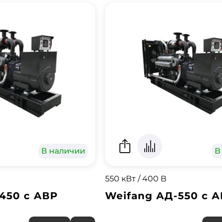
В наличии
В
550 кВт / 400 В
450 с АВР
Weifang АД-550 с 