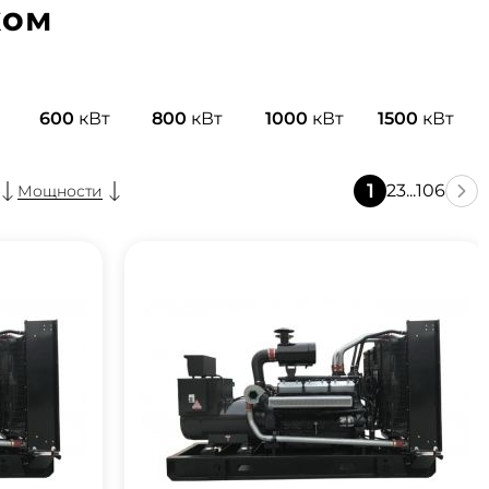
ком
600
кВт
800
кВт
1000
кВт
1500
кВт
1
2
3
...
106
Мощности