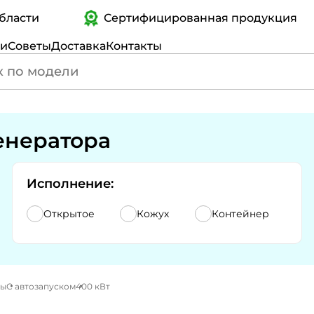
ти
Сертифицированная продукция
ги
Советы
Доставка
Контакты
енератора
Исполнение:
Открытое
Кожух
Контейнер
ры
С автозапуском
400 кВт