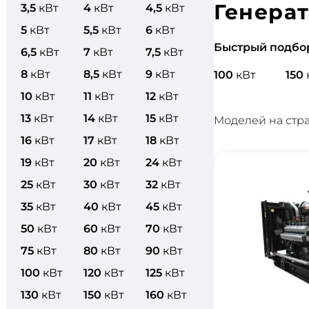
Генерат
3,5
кВт
4
кВт
4,5
кВт
5
кВт
5,5
кВт
6
кВт
Быстрый подбо
6,5
кВт
7
кВт
7,5
кВт
8
кВт
8,5
кВт
9
кВт
100
кВт
150
10
кВт
11
кВт
12
кВт
13
кВт
14
кВт
15
кВт
Моделей на стр
16
кВт
17
кВт
18
кВт
19
кВт
20
кВт
24
кВт
25
кВт
30
кВт
32
кВт
35
кВт
40
кВт
45
кВт
50
кВт
60
кВт
70
кВт
75
кВт
80
кВт
90
кВт
100
кВт
120
кВт
125
кВт
130
кВт
150
кВт
160
кВт