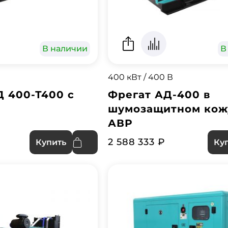
В наличии
В
400 кВт / 400 В
 400-Т400 с
Фрегат АД-400 в
шумозащитном кож
АВР
2 588 333 ₽
Купить
Ку