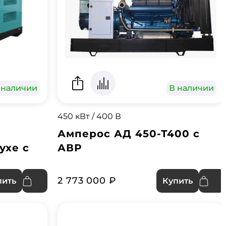
 наличии
В наличии
450 кВт / 400 В
Амперос АД 450-Т400 с
ухе с
АВР
2 773 000 ₽
пить
Купить