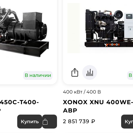
В наличии
В
400 кВт / 400 В
450С-Т400-
XONOX XNU 400WE-
Р
АВР
2 851 739 ₽
Купить
Ку