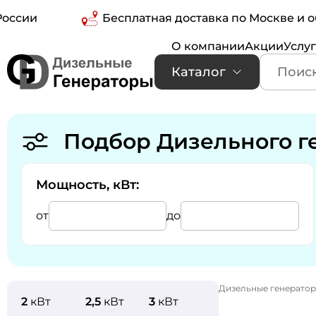
и
Бесплатная доставка по Москве и облас
О компании
Акции
Услу
Каталог
Подбор Дизельного г
Мощность, кВт:
от
до
Дизельные генерато
2
кВт
2,5
кВт
3
кВт