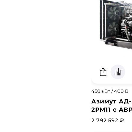
450 кВт / 400 В
Азимут АД-
2РМ11 с АВ
2 792 592 ₽