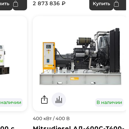
2 873 836 ₽
пить
Купить
 наличии
В наличии
400 кВт / 400 В
00 с
Mitsudiesel АД-400С-Т400-