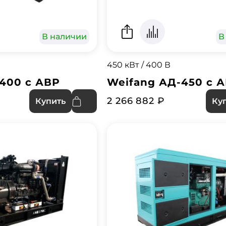
В наличии
В
450 кВт / 400 В
400 с АВР
Weifang АД-450 с 
2 266 882 ₽
Купить
Ку