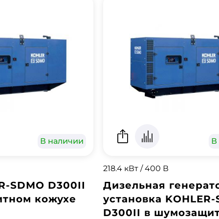
В наличии
В
218.4 кВт / 400 В
R-SDMO D300II
Дизельная генерат
итном кожухе
установка KOHLER
D300II в шумозащи