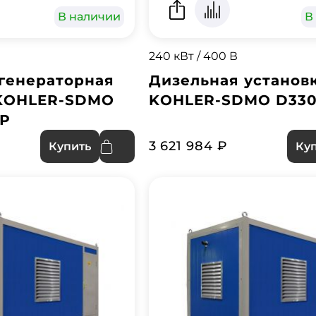
В наличии
В
240 кВт / 400 В
генераторная
Дизельная установ
 KOHLER-SDMO
KOHLER-SDMO D330
ВР
3 621 984 ₽
Купить
Ку