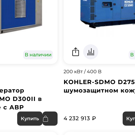
В наличии
В
200 кВт / 400 В
KOHLER-SDMO D275I
ератор
шумозащитном кож
MO D300II в
 с АВР
4 232 913 ₽
Купить
Ку