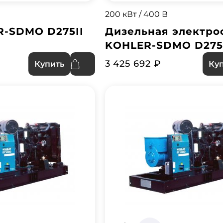
200 кВт / 400 В
R-SDMO D275II
Дизельная электро
KOHLER-SDMO D275I
3 425 692 ₽
Купить
Ку