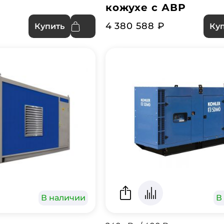
кожухе с АВР
4 380 588 ₽
Купить
Ку
В наличии
В