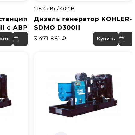
218.4 кВт / 400 В
станция
Дизель генератор KOHLER-
I с АВР
SDMO D300II
3 471 861 ₽
пить
Купить