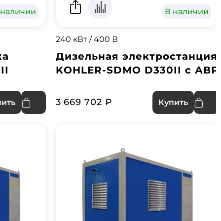
 наличии
В наличии
240 кВт / 400 В
ка
Дизельная электростанция
II
KOHLER-SDMO D330II с АВР
3 669 702 ₽
пить
Купить