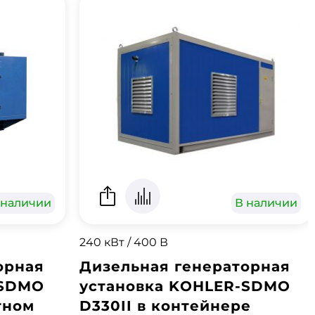
 наличии
В наличии
240 кВт / 400 В
орная
Дизельная генераторная
-SDMO
установка KOHLER-SDMO
тном
D330II в контейнере