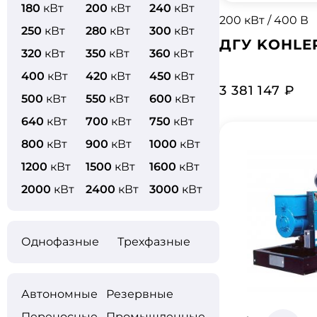
180
кВт
200
кВт
240
кВт
200 кВт / 400 В
250
кВт
280
кВт
300
кВт
ДГУ KOHLE
320
кВт
350
кВт
360
кВт
400
кВт
420
кВт
450
кВт
3 381 147 ₽
500
кВт
550
кВт
600
кВт
640
кВт
700
кВт
750
кВт
800
кВт
900
кВт
1000
кВт
1200
кВт
1500
кВт
1600
кВт
2000
кВт
2400
кВт
3000
кВт
Однофазные
Трехфазные
Автономные
Резервные
Переносные
Промышленные