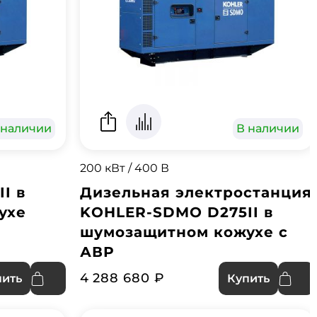
 наличии
В наличии
200 кВт / 400 В
I в
Дизельная электростанция
ухе
KOHLER-SDMO D275II в
шумозащитном кожухе с
АВР
4 288 680 ₽
пить
Купить