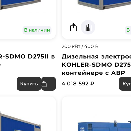
В наличии
В
200 кВт / 400 В
-SDMO D275II в
Дизельная электро
е
KOHLER-SDMO D275I
контейнере с АВР
4 018 592 ₽
Купить
Ку