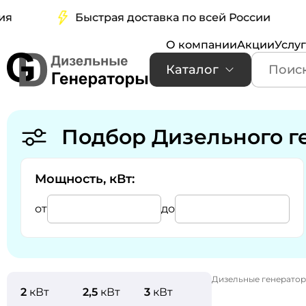
Быстрая доставка по всей России
О компании
Акции
Услу
Каталог
Подбор Дизельного г
Мощность, кВт:
от
до
Дизельные генерато
2
кВт
2,5
кВт
3
кВт