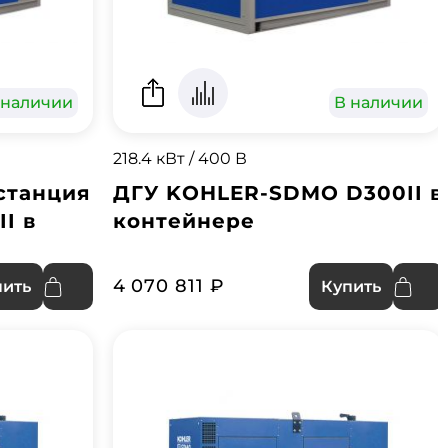
 наличии
В наличии
218.4 кВт / 400 В
станция
ДГУ KOHLER-SDMO D300II в
I в
контейнере
4 070 811 ₽
пить
Купить