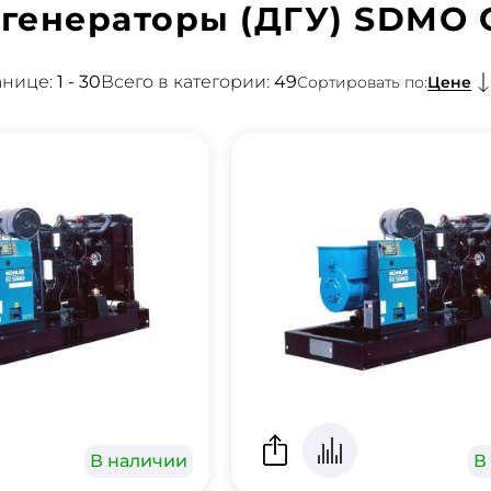
 генераторы (ДГУ) SDMO
анице:
1 - 30
Всего в категории:
49
Цене
Сортировать по:
В наличии
В