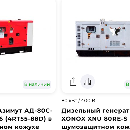
В наличии
В
80 кВт / 400 В
Азимут АД-80С-
Дизельный генера
6 (4RT55-88D) в
XONOX XNU 80RE-S 
ном кожухе
шумозащитном кож