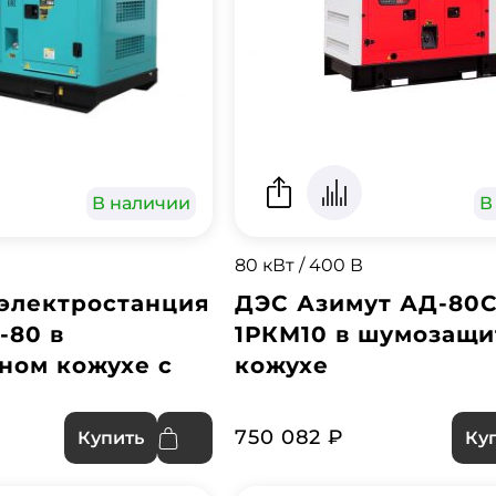
В наличии
В
80 кВт / 400 В
электростанция
ДЭС Азимут АД-80С
-80 в
1РКМ10 в шумозащ
ном кожухе с
кожухе
750 082 ₽
Купить
Ку