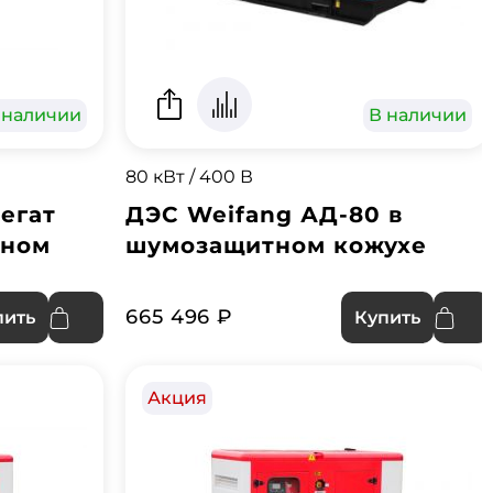
 наличии
В наличии
80 кВт / 400 В
егат
ДЭС Weifang АД-80 в
тном
шумозащитном кожухе
665 496 ₽
пить
Купить
Акция