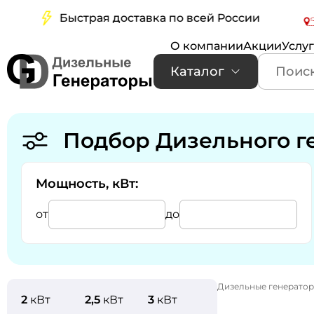
Быстрая доставка по всей России
Бес
О компании
Акции
Услу
Каталог
Подбор Дизельного г
Мощность, кВт:
от
до
Дизельные генерато
2
кВт
2,5
кВт
3
кВт