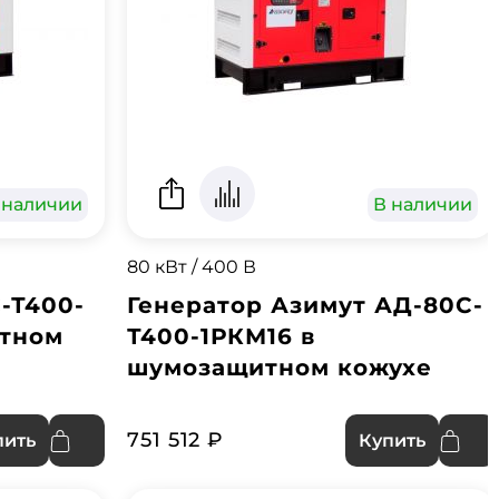
 наличии
В наличии
80 кВт / 400 В
-Т400-
Генератор Азимут АД-80С-
итном
Т400-1РКМ16 в
шумозащитном кожухе
751 512 ₽
пить
Купить