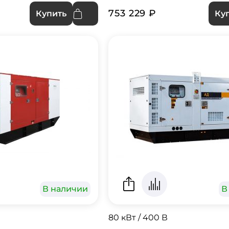
753 229 ₽
Купить
Ку
В наличии
В
80 кВт / 400 В