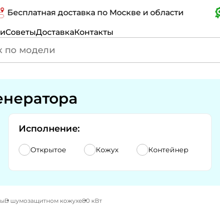
платная доставка по Москве и области
Се
ги
Советы
Доставка
Контакты
енератора
Исполнение:
Открытое
Кожух
Контейнер
ры
В шумозащитном кожухе
80 кВт