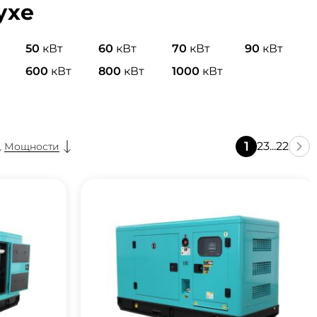
ухе
50
кВт
60
кВт
70
кВт
90
кВт
600
кВт
800
кВт
1000
кВт
1
2
3
...
22
Мощности