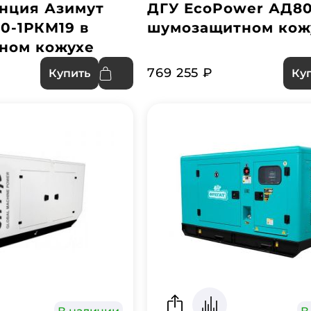
нция Азимут
ДГУ EcoPower АД80
0-1РКМ19 в
шумозащитном кож
ном кожухе
769 255 ₽
Купить
Ку