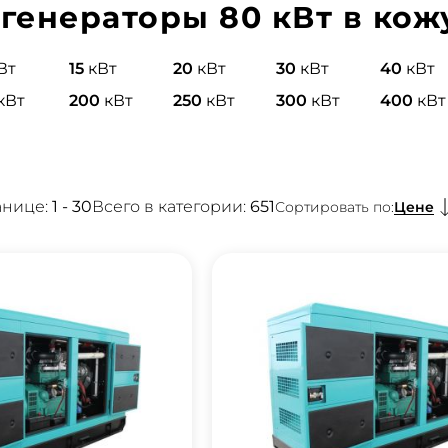
генераторы 80 кВт в кож
Вт
15
кВт
20
кВт
30
кВт
40
кВт
кВт
200
кВт
250
кВт
300
кВт
400
кВт
анице:
1 - 30
Всего в категории:
651
Цене
Сортировать по: