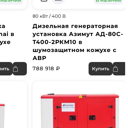
 наличии
В наличии
80 кВт / 400 В
ка
Дизельная генераторная
ai в
установка Азимут АД-80С-
ухе
Т400-2РКМ10 в
шумозащитном кожухе с
АВР
788 918 ₽
пить
Купить