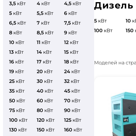
Дизель 
3,5
кВт
4
кВт
4,5
кВт
5
кВт
5,5
кВт
6
кВт
5
кВт
10
к
6,5
кВт
7
кВт
7,5
кВт
100
кВт
150
8
кВт
8,5
кВт
9
кВт
10
кВт
11
кВт
12
кВт
13
кВт
14
кВт
15
кВт
16
кВт
17
кВт
18
кВт
Моделей на стр
19
кВт
20
кВт
24
кВт
25
кВт
30
кВт
32
кВт
35
кВт
40
кВт
45
кВт
50
кВт
60
кВт
70
кВт
75
кВт
80
кВт
90
кВт
100
кВт
120
кВт
125
кВт
130
кВт
150
кВт
160
кВт