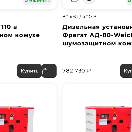
В наличии
В
80 кВт / 400 В
110 в
Дизельная установ
ном кожухе
Фрегат АД-80-Weich
шумозащитном кож
782 730 ₽
Купить
Ку