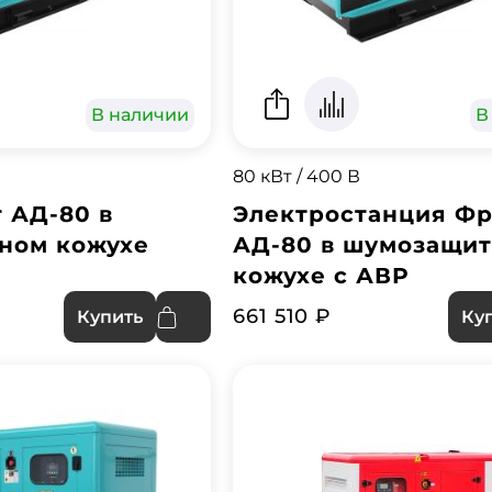
В наличии
В
80 кВт / 400 В
 АД-80 в
Электростанция Фр
ном кожухе
АД-80 в шумозащи
кожухе с АВР
661 510 ₽
Купить
Ку