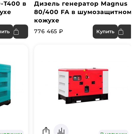
-T400 в
Дизель генератор Magnus
ухе
80/400 FA в шумозащитном
кожухе
776 465 ₽
пить
Купить