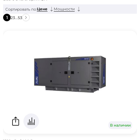
Цене
Мощности
Сортировать по:
1
2
3
...
53
В наличии