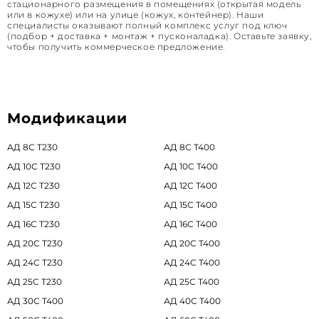
стационарного размещения в помещениях (открытая модель
или в кожухе) или на улице (кожух, контейнер). Наши
специалисты оказывают полный комплекс услуг под ключ
(подбор + доставка + монтаж + пусконаладка). Оставьте заявку,
чтобы получить коммерческое предложение.
Модификации
АД 8С Т230
АД 8С Т400
АД 10С Т230
АД 10С Т400
АД 12С Т230
АД 12С Т400
АД 15С Т230
АД 15С Т400
АД 16С Т230
АД 16С Т400
АД 20С Т230
АД 20С Т400
АД 24С Т230
АД 24С Т400
АД 25С Т230
АД 25С Т400
АД 30С Т400
АД 40С Т400