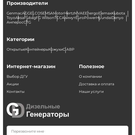
Производители
Genmac
AGG
ELCOS
EMSA
Motor
Hertz
MVAE
Energo
Elemax
Kubota
Toyo
Aksa
Fubag
FG Wilson
ТСС
Азимут
EuroPower
Hyundai
Denyo
Амперос
CTG
Категории
Открытые
Контейнеры
Кожухи
С АВР
Интернет-магазин
Полезное
Выбор ДГУ
О компании
Акции
Доставка и оплата
Контакты
Наши услуги